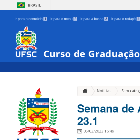
BRASIL
Ir para o conteúdo
1
Ir para o menu
2
Ir para a busca
3
Ir para o rodapé
4
Curso de Graduação
Notícias
Sem categ
Semana de 
23.1
05/03/2023 16:49