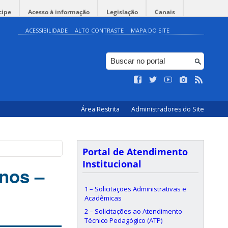
cipe
Acesso à informação
Legislação
Canais
ACESSIBILIDADE
ALTO CONTRASTE
MAPA DO SITE
Área Restrita
Administradores do Site
Portal de Atendimento
Institucional
nos –
1 – Solicitações Administrativas e
Acadêmicas
2 – Solicitações ao Atendimento
Técnico Pedagógico (ATP)