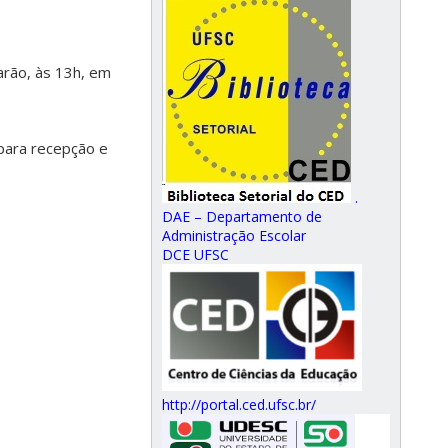
arão, às 13h, em
para recepção e
.
DAE – Departamento de
Administração Escolar
DCE UFSC
http://portal.ced.ufsc.br/