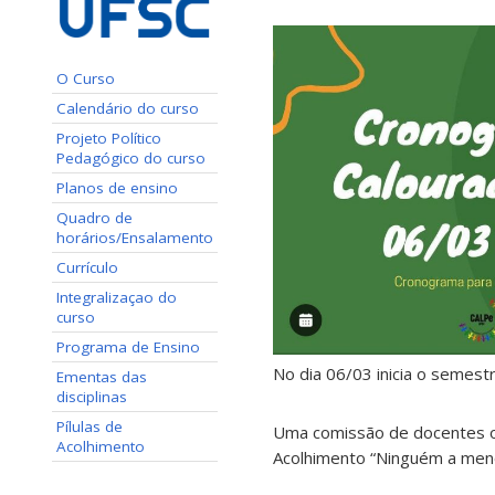
O Curso
Calendário do curso
Projeto Político
Pedagógico do curso
Planos de ensino
Quadro de
horários/Ensalamento
Currículo
Integralizaçao do
curso
Programa de Ensino
No dia 06/03 inicia o semestr
Ementas das
disciplinas
Pílulas de
Uma comissão de docentes o
Acolhimento
Acolhimento “Ninguém a men