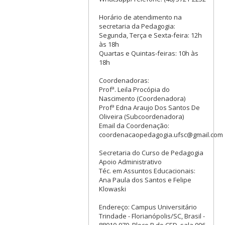
Horário de atendimento na
secretaria da Pedagogia:
Segunda, Terça e Sexta-feira: 12h
às 18h
Quartas e Quintas-feiras: 10h às
18h
Coordenadoras:
Profª. Leila Procópia do
Nascimento (Coordenadora)
Profª Edna Araujo Dos Santos De
Oliveira (Subcoordenadora)
Email da Coordenação:
coordenacaopedagogia.ufsc@gmail.com
Secretaria do Curso de Pedagogia
Apoio Administrativo
Téc. em Assuntos Educacionais:
Ana Paula dos Santos e Felipe
Klowaski
Endereço: Campus Universitário
Trindade - Florianópolis/SC, Brasil -
88010-970, Bloco B do CED, sala 006