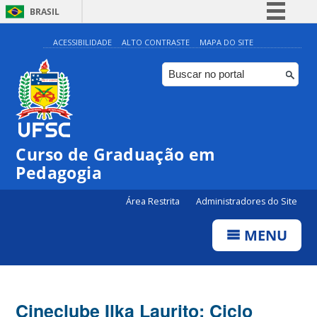
BRASIL
Simplifique!
ACESSIBILIDADE
ALTO CONTRASTE
MAPA DO SITE
Comunica BR
Participe
Acesso à informação
Legislação
Curso de Graduação em
Canais
Pedagogia
Área Restrita
Administradores do Site
MENU
Cineclube Ilka Laurito: Ciclo