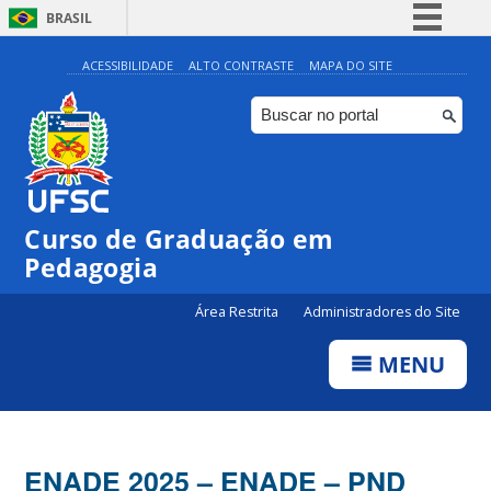
BRASIL
Simplifique!
ACESSIBILIDADE
ALTO CONTRASTE
MAPA DO SITE
Comunica BR
Participe
Acesso à informação
Legislação
Curso de Graduação em
Canais
Pedagogia
Área Restrita
Administradores do Site
MENU
ENADE 2025 – ENADE – PND