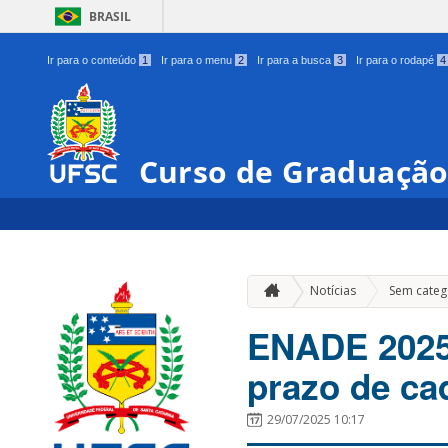
BRASIL
Ir para o conteúdo
1
Ir para o menu
2
Ir para a busca
3
Ir para o rodapé
4
Curso de Graduação
Notícias
Sem categ
ENADE 2025
prazo de ca
29/07/2025 10:17