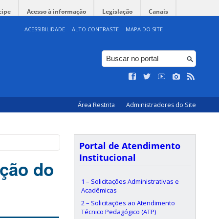
cipe
Acesso à informação
Legislação
Canais
ACESSIBILIDADE
ALTO CONTRASTE
MAPA DO SITE
Área Restrita
Administradores do Site
Portal de Atendimento
Institucional
ção do
1 – Solicitações Administrativas e
Acadêmicas
2 – Solicitações ao Atendimento
Técnico Pedagógico (ATP)