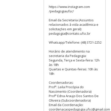
https://www.instagram.com
/pedagogiaufsc/
Email da Secretaria (Assuntos
relacionados à vida acadêmica e
solicitações em geral):
pedagogia@contato.ufsc.br
Whatsapp/Telefone: (48) 3721-2252
Horário de atendimento na
secretaria da Pedagogia:
Segunda, Terça e Sexta-feira: 12h
às 18h
Quartas e Quintas-feiras: 10h às
18h
Coordenadoras:
Profª. Leila Procópia do
Nascimento (Coordenadora)
Profª Edna Araujo Dos Santos De
Oliveira (Subcoordenadora)
Email da Coordenação:
coordenacaopedagogia.ufsc@gmail.com