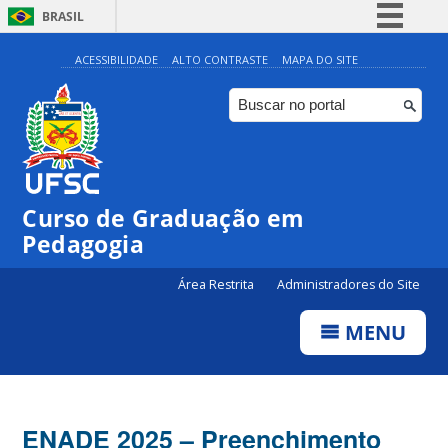
BRASIL
Simplifique!
ACESSIBILIDADE
ALTO CONTRASTE
MAPA DO SITE
Comunica BR
Participe
Acesso à informação
Legislação
Curso de Graduação em
Canais
Pedagogia
Área Restrita
Administradores do Site
MENU
ENADE 2025 – Preenchimento