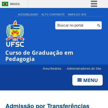
BRASIL
Simplifique!
ACESSIBILIDADE
ALTO CONTRASTE
MAPA DO SITE
Comunica BR
Participe
Acesso à informação
Legislação
Curso de Graduação em
Canais
Pedagogia
Área Restrita
Administradores do Site
MENU
Admissão por Transferências