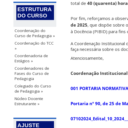
total de
40 (quarenta) hor
ESTRUTURA
DO CURSO
Por fim, reforçamos a obser
de 2025
, que dispõe sobre o
Coordenação do
à Docência (PIBID) para fins d
Curso de Pedagogia »
Coordenação do TCC
A Coordenação Institucional 
»
faça necessária sobre os do
Coordenadoria de
Atenciosamente,
Estágios »
Coordenadores de
Coordenação Institucional
Fases do Curso de
Pedagogia
Colegiado do Curso
001 PORTARIA NORMATIVA C
de Pedagogia »
Núcleo Docente
Portaria nº 90, de 25 de M
Estruturante »
07102024_Edital_10_2024_
AJUSTE