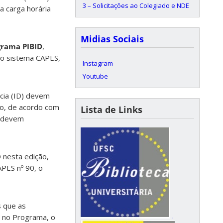
3 – Solicitações ao Colegiado e NDE
a carga horária
Midias Sociais
grama PIBID
,
 do sistema CAPES,
Instagram
Youtube
ncia (ID) devem
o, de acordo com
Lista de Links
s devem
 nesta edição,
APES nº 90, o
s que as
.
e no Programa, o