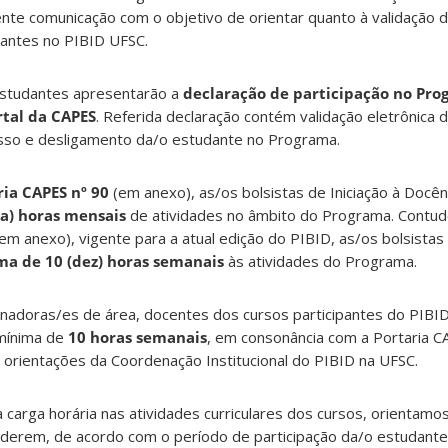
te comunicação com o objetivo de orientar quanto à validação d
dantes no PIBID UFSC.
studantes apresentarão a
declaração de participação no Pro
rtal da CAPES
. Referida declaração contém validação eletrônica
sso e desligamento da/o estudante no Programa.
ria CAPES nº 90
(em anexo), as/os bolsistas de Iniciação à Docê
ta) horas mensais
de atividades no âmbito do Programa. Contud
em anexo), vigente para a atual edição do PIBID, as/os bolsista
ma de 10 (dez) horas semanais
às atividades do Programa.
nadoras/es de área, docentes dos cursos participantes do PIBID
 mínima de
10 horas semanais
, em consonância com a Portaria C
 orientações da Coordenação Institucional do PIBID na UFSC.
a carga horária nas atividades curriculares dos cursos, orientamo
derem, de acordo com o período de participação da/o estudant