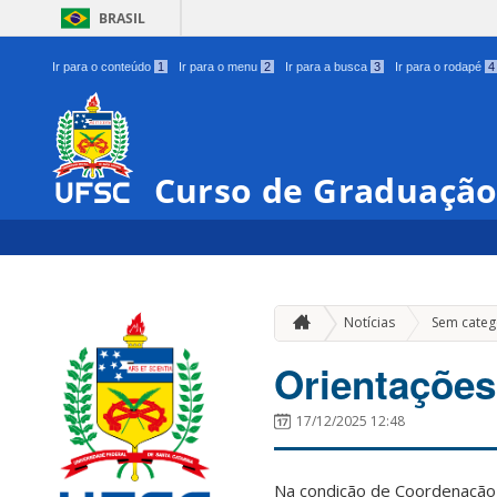
BRASIL
Ir para o conteúdo
1
Ir para o menu
2
Ir para a busca
3
Ir para o rodapé
4
Curso de Graduação
Notícias
Sem categ
Orientações
17/12/2025 12:48
Na condição de Coordenação I