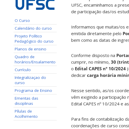
UFSC, encaminhamos a presen
de participação das/os estu
O Curso
Informamos que muitas/os e
Calendário do curso
emitida diretamente pelo
Po
Projeto Político
bem como as datas de ingre
Pedagógico do curso
Planos de ensino
Conforme disposto na
Porta
Quadro de
cumprir, no mínimo,
30 (trin
horários/Ensalamento
o
Edital CAPES nº 10/2024
(
Currículo
dedicar
carga horária míni
Integralizaçao do
curso
Nesse sentido, as/os coorde
Programa de Ensino
vêm exigindo a participação
Ementas das
disciplinas
Edital CAPES nº 10/2024 e as
Pílulas de
Acolhimento
Para fins de contabilização d
coordenações de curso consi