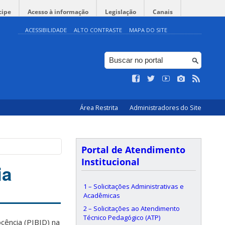
cipe
Acesso à informação
Legislação
Canais
ACESSIBILIDADE
ALTO CONTRASTE
MAPA DO SITE
Área Restrita
Administradores do Site
Portal de Atendimento
Institucional
ia
1 – Solicitações Administrativas e
Acadêmicas
2 – Solicitações ao Atendimento
Técnico Pedagógico (ATP)
ocência (PIBID) na