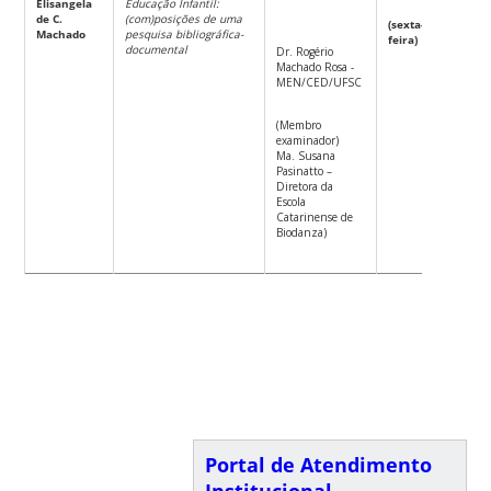
Elisangela
Educação Infantil:
10
de C.
(com)posições de uma
(sexta-
ho
Machado
pesquisa bibliográfica-
feira)
documental
Dr. Rogério
Machado Rosa -
MEN/CED/UFSC
(Membro
examinador)
Ma. Susana
Pasinatto –
Diretora da
Escola
Catarinense de
Biodanza)
Portal de Atendimento
Institucional