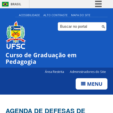
BRASIL
Simplifique!
ACESSIBILIDADE
ALTO CONTRASTE
MAPA DO SITE
Comunica BR
Participe
Acesso à informação
Legislação
Curso de Graduação em
Canais
Pedagogia
Área Restrita
Administradores do Site
MENU
AGENDA DE DEFESAS DE