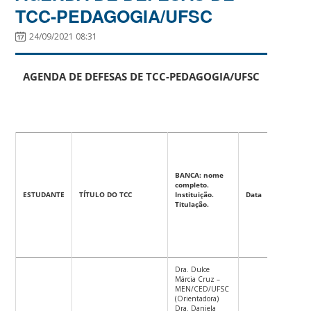
TCC-PEDAGOGIA/UFSC
24/09/2021 08:31
AGENDA DE DEFESAS DE TCC-PEDAGOGIA/UFSC
BANCA: nome
completo.
Ho
ESTUDANTE
TÍTULO DO TCC
Instituição.
Data
Titulação.
Dra. Dulce
Márcia Cruz –
MEN/CED/UFSC
(Orientadora)
Dra. Daniela