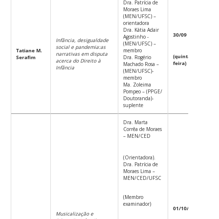
Dra. Patrícia de
Moraes Lima
(MEN/UFSC) –
orientadora
Dra. Kátia Adair
30/09
Agostinho -
Infância, desigualdade
(MEN/UFSC) –
social e pandemia:
as
Tatiane M.
membro
narrativas em disputa
9 h
(quinta-
Serafim
Dra. Rogério
acerca do Direito à
feira)
Machado Rosa –
Infância
(MEN/UFSC)-
membro
Ma. Zoleima
Pompeo – (PPGE/
Doutoranda)-
suplente
Dra. Marta
Corrêa de Moraes
– MEN/CED
(Orientadora).
Dra. Patrícia de
Moraes Lima –
MEN/CED/UFSC
(Membro
examinador)
01/10/21
Musicalização e