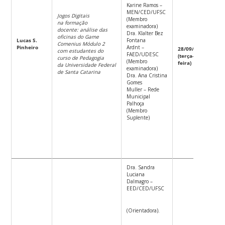
Karine Ramos –
MEN/CED/UFSC
Jogos Digitais
(Membro
na
formação
examinadora)
docente: análise das
Dra. Klalter Bez
oficinas do Game
Lucas
S.
Fontana
Comenius Módulo 2
Pinheiro
Ardnt –
28/09/2021
com estudantes do
FAED/UDESC
(terça-
curso de Pedagogia
9h
(Membro
feira)
da Universidade Federal
examinadora)
de Santa Catarina
Dra. Ana Cristina
Gomes
Muller – Rede
Municipal
Palhoça
(Membro
Suplente)
Dra. Sandra
Luciana
Dalmagro –
EED/CED/UFSC
(Orientadora).