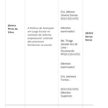
Dra. Jéferson
Silveira Dantas
EED/CED/UFSC
Jéssica
A Política de Avaliação
(Membro
Pires da
em Larga Escala no
examinador)
Silva
28/9/2021
contexto da reforma
(terça-
10
empresarial: controle
feira)
Me. Thiago
dos processos
Salvado Vaz de
formativos na escola
Lima –
Doutorando
PPGE/CED/UFSC
(Membro
examinador)
Dra. Jocemara
Triches –
EED/CED/UFSC
(Membro
Suplente)