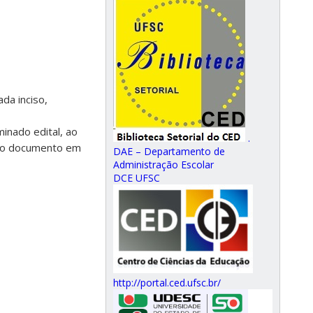
da inciso,
nado edital, ao
.
novo documento em
DAE – Departamento de
Administração Escolar
DCE UFSC
http://portal.ced.ufsc.br/