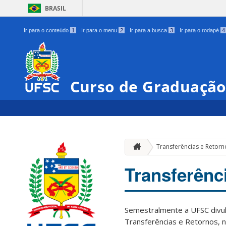
BRASIL
Ir para o conteúdo
1
Ir para o menu
2
Ir para a busca
3
Ir para o rodapé
4
Curso de Graduação
Transferências e Retorn
Transferênc
Semestralmente a UFSC divul
Transferências e Retornos,