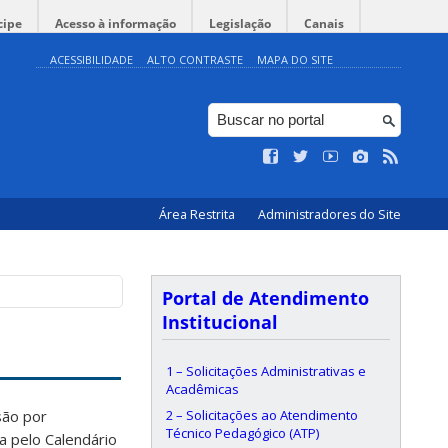
cipe
Acesso à informação
Legislação
Canais
ACESSIBILIDADE
ALTO CONTRASTE
MAPA DO SITE
Área Restrita
Administradores do Site
Portal de Atendimento
Institucional
1 – Solicitações Administrativas e
Acadêmicas
2 – Solicitações ao Atendimento
são por
Técnico Pedagógico (ATP)
a pelo Calendário