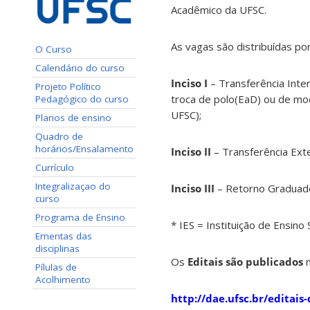
Acadêmico da UFSC.
As vagas são distribuídas po
O Curso
Calendário do curso
Inciso I
– Transferência Inte
Projeto Político
troca de polo(EaD) ou de mo
Pedagógico do curso
UFSC);
Planos de ensino
Quadro de
horários/Ensalamento
Inciso II
– Transferência Exte
Currículo
Integralizaçao do
Inciso III
– Retorno Graduado 
curso
Programa de Ensino
* IES = Instituição de Ensino
Ementas das
disciplinas
Os
Editais são publicados
n
Pílulas de
Acolhimento
http://dae.ufsc.br/editais