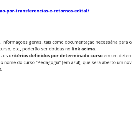
ao-por-transferencias-e-retornos-edital/
, informações gerais, tais como documentação necessária para ca
 curso, etc., poderão ser obtidas no
link acima
.
is os
critérios definidos por determinado curso
em um determi
bre o nome do curso “Pedagogia” (em azul), que será aberto um 
.