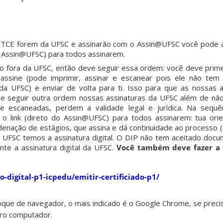
 TCE forem da UFSC e assinarão com o Assin@UFSC você pode a
 do Assin@UFSC) para todos assinarem.
ado fora da UFSC, então deve seguir essa ordem: você deve prime
assine (pode imprimir, assinar e escanear pois ele não tem a
 UFSC) e enviar de volta para ti. Isso para que as nossas a
s se seguir outra ordem nossas assinaturas da UFSC além de não 
e escaneadas, perdem a validade legal e jurídica. Na sequên
r o link (direto do Assin@UFSC) para todos assinarem: tua or
rdenação de estágios, que assina e dá continuidade ao processo
 UFSC temos a assinatura digital. O DIP não tem aceitado doc
te a assinatura digital da UFSC.
Você também deve fazer a 
do-digital-p1-icpedu/emitir-certificiado-p1/
roque de navegador, o mais indicado é o Google Chrome, se preci
tro computador.