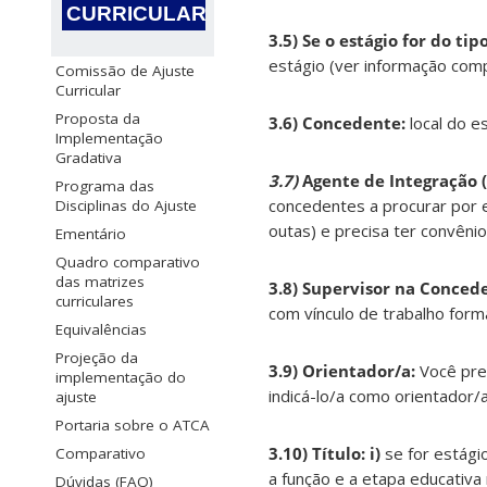
CURRICULAR
3.5) Se o estágio for do ti
estágio (ver informação com
Comissão de Ajuste
Curricular
Proposta da
3.6) Concedente:
local do e
Implementação
Gradativa
3.7)
Agente de Integração 
Programa das
concedentes a procurar por es
Disciplinas do Ajuste
outas) e precisa ter convêni
Ementário
Quadro comparativo
das matrizes
3.8) Supervisor na Conced
curriculares
com vínculo de trabalho form
Equivalências
Projeção da
3.9) Orientador/a:
Você pre
implementação do
indicá-lo/a como orientador/
ajuste
Portaria sobre o ATCA
3.10) Título:
i)
se for estágio
Comparativo
a função e a etapa educativa 
Dúvidas (FAQ)