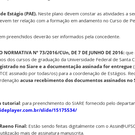
de Estágio (PAE).
Neste plano devem constar as atividades a se
 devem ter relação com a formação em andamento no Curso de Pe
em preenchidos deverão ser informados pela concedente.
O NORMATIVA Nº 73/2016/CUn, DE 7 DE JUNHO DE 2016:
que 
unos dos cursos de graduação da Universidade Federal de Santa C
registrado no Siare e a documentação assinada for entregue
(
TCE assinado por todas/os) para a coordenação de Estágios. R
ordenação
acusa recebimento dos documentos assinados no 
 t
utorial
: para preenchimento do SIARE fornecido pelo depart
lideplayer.com.br/slide/15175534/
 Raeno Final:
Estão sendo feitas digitalmente com o Assin@UFS
ilização mais de assinatura manuscrita.