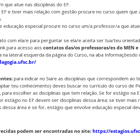
m que atue nas disciplinas do EF.
o EF e tiver mais relação com gestão procure no curso quem que 
.
e educação especial procure no curso um/a professor/a que atue 
o com ela/e para perguntar se ela/e aceita ser tua/teu orientad
ink para acesso aos
contatos das/os professoras/es do MEN e
 na lateral esquerda da página do Curso, na aba Informaçõesdo c
dagogia.ufsc.br/
entes:
para indicar no Siare as disciplinas que correspondem ao t
ampliar teu conhecimento) deves buscar no currículo do curso de 
, para escolher as disciplinas que tem relação. Se for estágio na
 for estágio no EF devem ser disciplinas dessa área; se tiver mais
s dessa área e se for, estágio que envolve educação especial de
erecidas podem ser encontradas no site:
https://estagios.ufsc