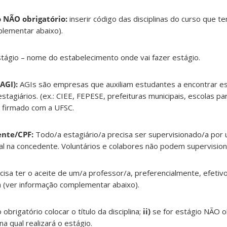
po NÃO obrigatório:
inserir código das disciplinas do curso que t
plementar abaixo).
stágio – nome do estabelecimento onde vai fazer estágio.
(AGI):
AGIs são empresas que auxiliam estudantes a encontrar es
tagiários. (ex.: CIEE, FEPESE, prefeituras municipais, escolas par
o firmado com a UFSC.
ente/CPF:
Todo/a estagiário/a precisa ser supervisionado/a por 
al na concedente. Voluntários e colabores não podem supervision
cisa ter o aceite de um/a professor/a, preferencialmente, efetiv
a (ver informação complementar abaixo).
 obrigatório colocar o título da disciplina;
ii)
se for estágio NÃO ob
na qual realizará o estágio.