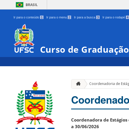
BRASIL
Ir para o conteúdo
1
Ir para o menu
2
Ir para a busca
3
Ir para o rodapé
4
Curso de Graduação
Coordenadoria de Está
Coordenador
Coordenadora de Estágios
a 30/06/2026