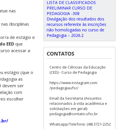
LISTA DE CLASSIFICADOS
PRELIMINAR CURSO DE
atue nas
PEDAGOGIA -308
Divulgação dos resultados dos
nas disciplinas
recursos referente às inscrições
não homologadas no curso de
Pedagogia – 2026.2
or/a de estágio e
 do EED
que
urso acessar a:
CONTATOS
Centro de Ciências da Educação
eu estágio (que o
(CED) - Curso de Pedagogia
Pedagogia as
https://www.instagram.com
 EI devem ser
/pedagogiaufsc/
 relação com
Email da Secretaria (Assuntos
ves escolher
relacionados à vida acadêmica e
solicitações em geral):
pedagogia@contato.ufsc.br
.br/
Whatsapp/Telefone: (48) 3721-2252