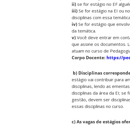
ii)
se for estágio no EF algué
iii)
Se for estágio na EI ou n
disciplinas com essa temática
iv)
Se for estágio que envolv
da temática.
v)
Você deve entrar em contat
que assine os documentos. L
atuam no curso de Pedagogia
Corpo Docente:
https://pe
b) Disciplinas correspond
estágio vai contribuir para 
disciplinas, lendo as ementas
disciplinas da área da EI; se
gestão, devem ser disciplina
essas disciplinas no curso.
c) As vagas de estágios of