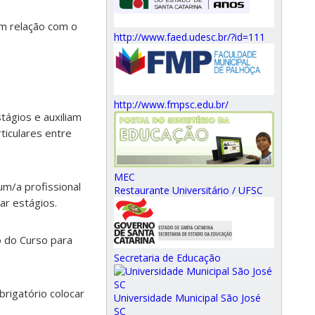
em relação com o
http://www.faed.udesc.br/?id=111
http://www.fmpsc.edu.br/
tágios e auxiliam
ticulares entre
MEC
um/a profissional
Restaurante Universitário / UFSC
ar estágios.
o do Curso para
Secretaria de Educação
rigatório colocar
Universidade Municipal São José
SC