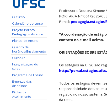
Professora Doutora Simone V
PORTARIA N.º 061/2025/CE
O Curso
E-mail:
pedagogia.estagios@
Calendário do curso
Projeto Político
*A coordenação de estágio
Pedagógico do curso
contato no e-mail acima.
Planos de ensino
Quadro de
horários/Ensalamento
ORIENTAÇÕES SOBRE ESTÁ
Currículo
Integralizaçao do
Os estágios na UFSC são r
curso
http://portal.estagios.ufs
Programa de Ensino
Ementas das
Todos os estágios devem ser
disciplinas
responsabilidade dos/as est
Pílulas de
registro no nosso sistema. Se
Acolhimento
da UFSC.