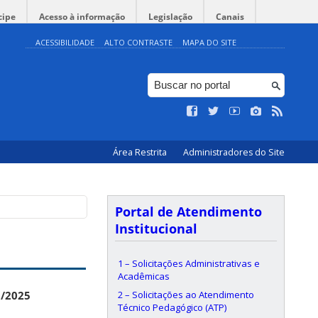
cipe
Acesso à informação
Legislação
Canais
ACESSIBILIDADE
ALTO CONTRASTE
MAPA DO SITE
Área Restrita
Administradores do Site
Portal de Atendimento
Institucional
1 – Solicitações Administrativas e
Acadêmicas
2 – Solicitações ao Atendimento
6/2025
Técnico Pedagógico (ATP)