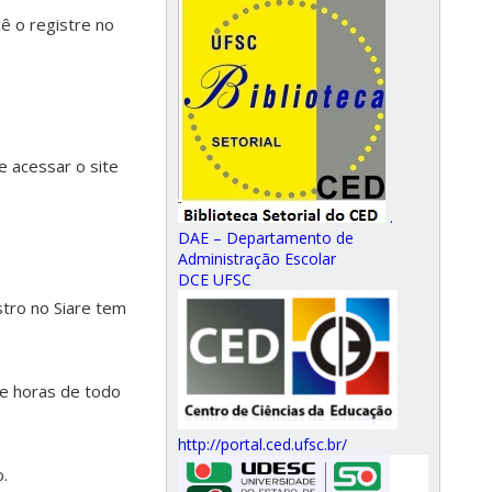
ê o registre no
 acessar o site
.
DAE – Departamento de
Administração Escolar
DCE UFSC
istro no Siare tem
de horas de todo
http://portal.ced.ufsc.br/
o.