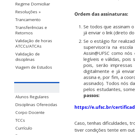
Regime Domiciliar
Resoluções »
Ordem das assinaturas:
Trancamento
Se todos que assinam o
Transferências e
já enviar o link (direto
Retornos
Validação de horas
Se o estágio for realiz
ATCCs/ATCAs
supervisor/a na escola 
Assin@UFSC como nós da
Validação de
legíveis e válidas, poi
disciplinas
pois, serão impressas 
Viagem de Estudos
digitalmente e já envia
assina e, por fim, a coo
assinado). Todos nós da
pelos estudantes, somen
passos:
Alunos Regulares
Disciplinas Oferecidas
https://e.ufsc.br/certifica
Corpo Docente
TCCs
Caso, tenhas dificuldades, t
Currículo
tiver condições tente em ou