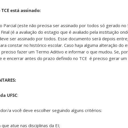
 TCE está assinado:
 Parcial (este não precisa ser assinado por todos só gerado no Si
inal (é a avaliação do estagio que é avaliado pela instituição on
 deve ser assinado por todos. Esse documento será depois entr
a constar no histórico escolar. Caso haja alguma alteração do e
 preciso fazer um Termo Aditivo e informar o que mudou. Se, po
ade e encerrar antes do prazo definido no TCE é preciso gerar u
TARES:
 da UFSC
:
dor/a você deve escolher seguindo alguns critérios:
que atue nas disciplinas da EI;