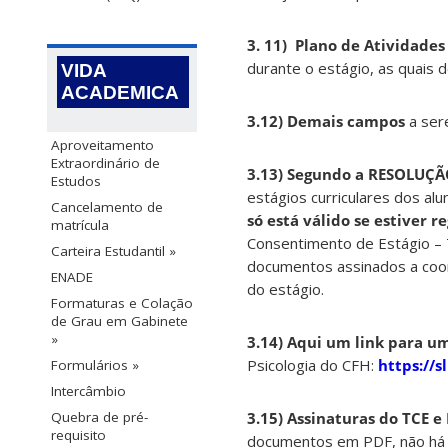
3. 11) Plano de Atividades 
durante o estágio, as quais
VIDA
ACADEMICA
3.12) Demais campos
a ser
Aproveitamento
Extraordinário de
3.13) Segundo a RESOLUÇÃ
Estudos
estágios curriculares dos al
Cancelamento de
só está válido se estiver 
matrícula
Consentimento de Estágio – 
Carteira Estudantil »
documentos assinados a co
ENADE
do estágio.
Formaturas e Colação
de Grau em Gabinete
»
3.14) Aqui um link para
um
Psicologia do CFH:
https://s
Formulários »
Intercâmbio
Quebra de pré-
3.15) Assinaturas do TCE e
requisito
documentos em PDF, não há ut