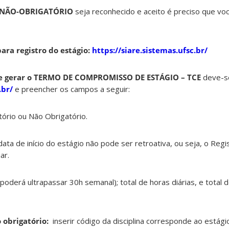
IO NÃO-OBRIGATÓRIO
seja reconhecido e aceito é preciso que voc
para registro do estágio:
https://siare.sistemas.ufsc.br/
io e gerar o TERMO DE COMPROMISSO DE ESTÁGIO – TCE
deve-se
.br/
e preencher os campos a seguir:
tório ou Não Obrigatório.
 data de início do estágio não pode ser retroativa, ou seja, o Reg
ar.
 poderá ultrapassar 30h semanal); total de horas diárias, e total 
po obrigatório:
inserir código da disciplina corresponde ao estági