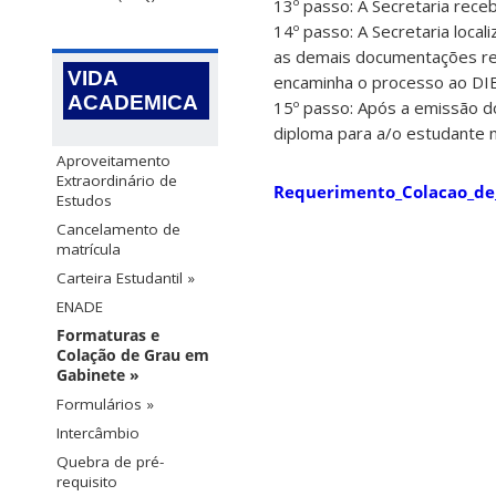
13º passo: A Secretaria receb
14º passo: A Secretaria loca
as demais documentações ref
VIDA
encaminha o processo ao DIE
ACADEMICA
15º passo: Após a emissão d
diploma para a/o estudante n
Aproveitamento
Extraordinário de
Requerimento_Colacao_de
Estudos
Cancelamento de
matrícula
Carteira Estudantil »
ENADE
Formaturas e
Colação de Grau em
Gabinete »
Formulários »
Intercâmbio
Quebra de pré-
requisito