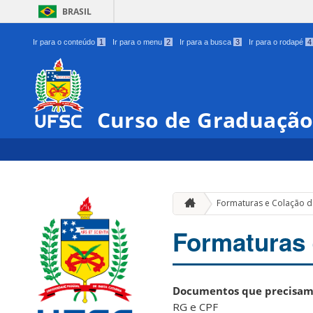
BRASIL
Ir para o conteúdo
1
Ir para o menu
2
Ir para a busca
3
Ir para o rodapé
4
Curso de Graduação
Formaturas e Colação 
Formaturas 
Documentos que precisam e
RG e CPF