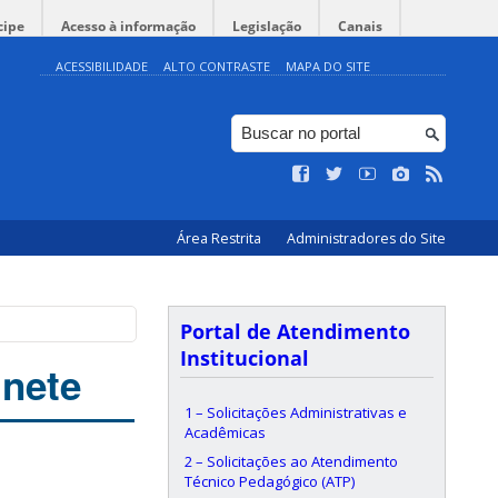
cipe
Acesso à informação
Legislação
Canais
ACESSIBILIDADE
ALTO CONTRASTE
MAPA DO SITE
Área Restrita
Administradores do Site
Portal de Atendimento
Institucional
inete
1 – Solicitações Administrativas e
Acadêmicas
2 – Solicitações ao Atendimento
Técnico Pedagógico (ATP)