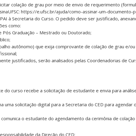
icitar colação de grau por meio de envio de requerimento (formul
ssinaUFSC: https://e.ufsc.br/ajuda/como-assinar-um-documento-p
 PAI à Secretaria do Curso. O pedido deve ser justificado, anex
ações como:
 Pós Graduação – Mestrado ou Doutorado;
lico;
balho autônomo) que exija comprovante de colação de grau e/ou
issional;
ente justificados, serão analisados pelas Coordenadorias de Cu
e do curso recebe a solicitação de estudante e envia para anális
a uma solicitação digital para a Secretaria do CED para agendar 
so comunica o estudante do agendamento da cerimônia de colação 
Responsabilidade da Direção do CED: