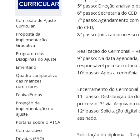
CURRICULAR
5º passo: Direção analisa o p
6º passo: Secretaria do CED 
7º passo: Agendamento com a
Comissão de Ajuste
Curricular
do CED;
Proposta da
8º passo: Junta ao processo 
Implementação
Gradativa
Realização do Cerimonial – R
Programa das
9º passo: Na data agendada, 
Disciplinas do Ajuste
responsável pela secretaria 
Ementário
10º passo: Após a cerimônia,
Quadro comparativo
das matrizes
curriculares
Encerramento do Cerimonial 
Equivalências
11º passo: Distribuição da do
Projeção da
processo, 3ª via: Arquivada n
implementação do
12º passo: Solicitação digit
ajuste
assinado.
Portaria sobre o ATCA
Comparativo
Solicitação do diploma – Res
Dúvidas (FAQ)