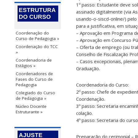
1º passo: Estudante deve sol
ESTRUTURA
assinado digitalmente (via A
DO CURSO
usando-o-siscd-online/) pelo
para a justificativa, em situ
– Aprovação em Programa de
Coordenação do
Curso de Pedagogia »
– Aprovação em Concurso Púb
Coordenação do TCC
– Oferta de emprego (ou tra
»
Conselho de Fiscalização Prof
Coordenadoria de
– Casos excepcionais, plenam
Estágios »
Graduação.
Coordenadores de
Fases do Curso de
Coordenadoria do Curso:
Pedagogia
2º passo: Chefe de expedient
Colegiado do Curso
de Pedagogia »
Coordenação.
3º passo: Secretaria encaminh
Núcleo Docente
Estruturante »
colação.
4º passo: Secretaria do cur
AJUSTE
Preparação do cerimonial – 