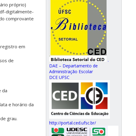
ário próprio)
df-digitalmente-
ando comprovante
 registro em
.
rsos de
DAE – Departamento de
Administração Escolar
DCE UFSC
e da
data e horário da
de grau.
http://portal.ced.ufsc.br/