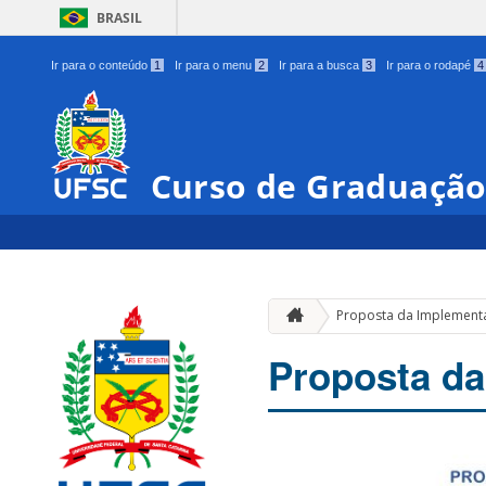
BRASIL
Ir para o conteúdo
1
Ir para o menu
2
Ir para a busca
3
Ir para o rodapé
4
Curso de Graduação
Proposta da Implement
Proposta da