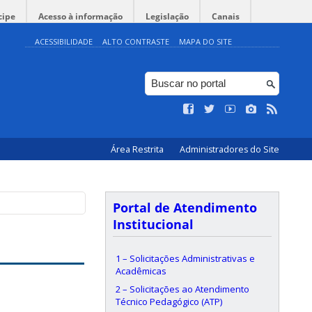
cipe
Acesso à informação
Legislação
Canais
ACESSIBILIDADE
ALTO CONTRASTE
MAPA DO SITE
Área Restrita
Administradores do Site
Portal de Atendimento
Institucional
1 – Solicitações Administrativas e
Acadêmicas
2 – Solicitações ao Atendimento
Técnico Pedagógico (ATP)