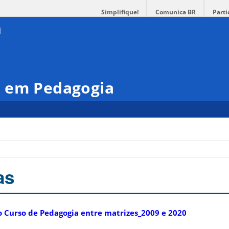
Simplifique!
Comunica BR
Parti
 em Pedagogia
as
 Curso de Pedagogia entre matrizes_2009 e 2020