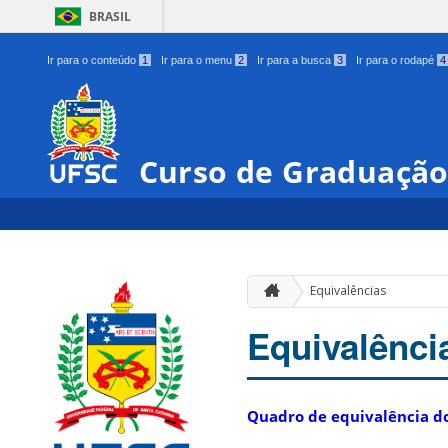
BRASIL
Ir para o conteúdo
1
Ir para o menu
2
Ir para a busca
3
Ir para o rodapé
4
Curso de Graduação
Equivalências
Equivalênci
Quadro de equivalência do