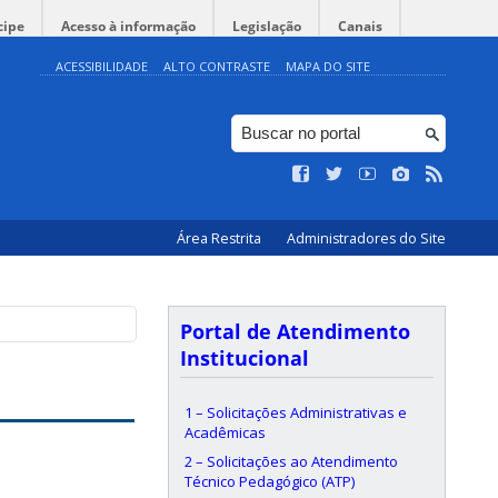
cipe
Acesso à informação
Legislação
Canais
ACESSIBILIDADE
ALTO CONTRASTE
MAPA DO SITE
Área Restrita
Administradores do Site
Portal de Atendimento
Institucional
1 – Solicitações Administrativas e
Acadêmicas
2 – Solicitações ao Atendimento
Técnico Pedagógico (ATP)