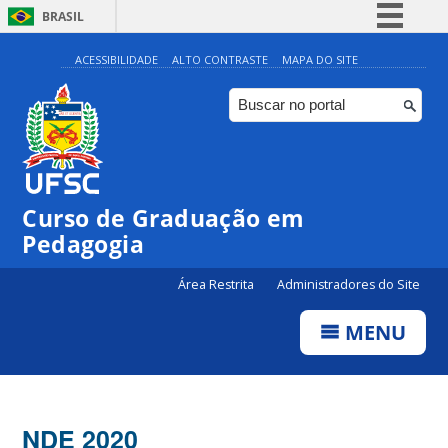
BRASIL
Simplifique!
ACESSIBILIDADE
ALTO CONTRASTE
MAPA DO SITE
Comunica BR
Participe
Acesso à informação
Legislação
Curso de Graduação em
Canais
Pedagogia
Área Restrita
Administradores do Site
MENU
NDE 2020