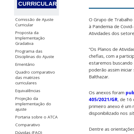
CURRICULAR
O Grupo de Trabalho 
Comissão de Ajuste
Curricular
à Pandemia de Covid-
Proposta da
Atividades dos setor
Implementação
Gradativa
“Os Planos de Ativid
Programa das
chefias, com a partic
Disciplinas do Ajuste
estaremos buscando a
Ementário
poderão assim iniciar
Quadro comparativo
Balthazar.
das matrizes
curriculares
Equivalências
Os anexos foram
pub
Projeção da
405/2021/GR
, de 16
implementação do
primeiro anexo é um m
ajuste
disponibilizado nos
si
Portaria sobre o ATCA
Comparativo
Dentre as orientações
Dúvidas (FAQ)