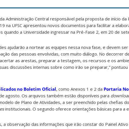
da Administração Central responsável pela proposta de início d
19 na UFSC apresentou novos documentos para facilitar a elabor
es quando a Universidade ingressar na Pré-Fase 2, em 20 de se
ades ajudarão a nortear as equipes nessa nova fase, e devem se
ipação das pessoas envolvidas, com muito diálogo. No decorrer 
certar as arestas, preparar a testagem, os recursos e os ambie
 suas discussões internas sobre como irão se preparar,” pontuou
licados no Boletim Oficial
, como Anexos 1 e 2 da
Portaria No
 de agosto. Os arquivos também estão disponíveis para
downloa
odelo de Plano de Atividades, a ser preenchido pelas chefias d
tes
institucionais. O segundo oferece orientações básicas para a 
, a observação das informações que irão constar do Painel Ativ