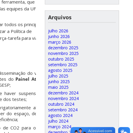
 ferramenta, que trará
das equipes da UFSC.
Arquivos
r todos os principais
julho 2026
r a Política de
junho 2026
-tarefa para viabilizar
março 2026
dezembro 2025
novembro 2025
outubro 2025
setembro 2025
agosto 2025
disseminação do vírus na
julho 2025
ntes do
Painel Ativo de
junho 2025
GESP;
maio 2025
dezembro 2024
de haver suspensão das
novembro 2024
e dos testes;
outubro 2024
igatoriamente abertos,
setembro 2024
nder do espaço, deve ser
agosto 2024
ficiência;
julho 2024
março 2024
o de CO2 para orientar,
dezembro 2023