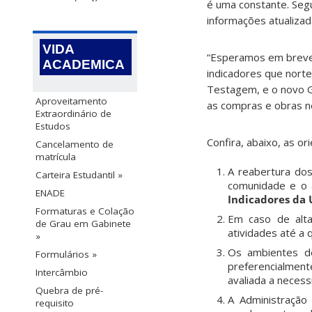
é uma constante. Segu
informações atualizad
VIDA
“Esperamos em breve p
ACADEMICA
indicadores que nort
Testagem, e o novo G
Aproveitamento
as compras e obras ne
Extraordinário de
Estudos
Confira, abaixo, as or
Cancelamento de
matrícula
A reabertura dos
Carteira Estudantil »
comunidade e o 
ENADE
Indicadores da 
Formaturas e Colação
Em caso de alta
de Grau em Gabinete
atividades até a
»
Os ambientes de
Formulários »
preferencialment
Intercâmbio
avaliada a necessi
Quebra de pré-
A Administração 
requisito