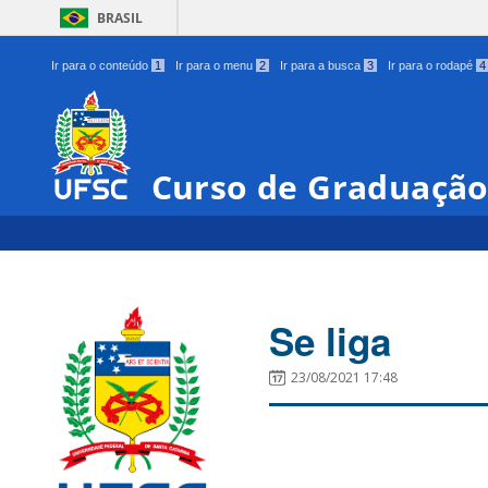
BRASIL
Ir para o conteúdo
1
Ir para o menu
2
Ir para a busca
3
Ir para o rodapé
4
Curso de Graduação
Se liga
23/08/2021 17:48