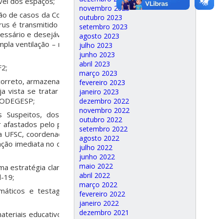
vel dos espaços;
novembro 2023
ção de casos da Covid-19.
outubro 2023
us é transmitido por via
setembro 2023
cessário e desejável para
agosto 2023
 ampla ventilação – mesmo
julho 2023
junho 2023
abril 2023
F2;
março 2023
correto, armazenamento,
fevereiro 2023
ja vista se tratar de um
janeiro 2023
PRODEGESP;
dezembro 2022
novembro 2022
s Suspeitos, dos casos
outubro 2022
 afastados pelo período
setembro 2022
da UFSC, coordenada pelo
agosto 2022
ção imediata no caso de
julho 2022
junho 2022
maio 2022
 estratégia clara e ágil
abril 2022
-19;
março 2022
omáticos e testagem de
fevereiro 2022
janeiro 2022
dezembro 2021
ateriais educativos para