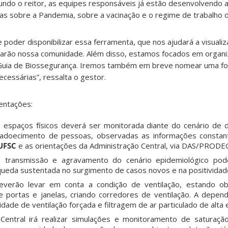
ndo o reitor, as equipes responsáveis já estão desenvolvendo a
as sobre a Pandemia, sobre a vacinação e o regime de trabalho 
oder disponibilizar essa ferramenta, que nos ajudará a visualiza
earão nossa comunidade. Além disso, estamos focados em organiza
uia de Biossegurança. Iremos também em breve nomear uma força
cessárias”, ressalta o gestor.
ientações:
 espaços físicos deverá ser monitorada diante do cenário de 
adoecimento de pessoas, observadas as informações consta
UFSC
e as orientações da Administração Central, via DAS/PRODE
 transmissão e agravamento do cenário epidemiológico po
 queda sustentada no surgimento de casos novos e na positividad
verão levar em conta a condição de ventilação, estando obr
e portas e janelas, criando corredores de ventilação. A depe
dade de ventilação forçada e filtragem de ar particulado de alta e
Central irá realizar simulações e monitoramento de saturaçã