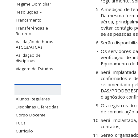
regularmente, so
Regime Domiciliar
A medição de temp
Resoluções »
Da mesma forma, 
Trancamento
aérea, principalm
evitar contágio p
Transferências e
se as pessoas es
Retornos
Validação de horas
Serão disponibili
ATCCs/ATCAs
Os servidores da
Validação de
verificação de i
disciplinas
Equipamento de P
Viagem de Estudos
Será implantad
confirmados e de
recomendado pela
DAS/PRODEGESP, m
diagnóstico conf
Alunos Regulares
Os registros do 
Disciplinas Oferecidas
de comunicação a
Corpo Docente
Será implantada
TCCs
contatos;
Currículo
Serão organizado