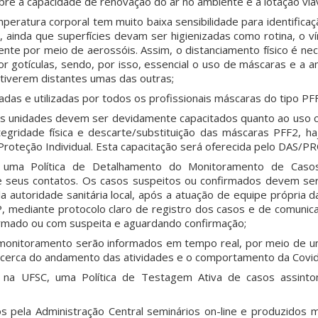
bre a capacidade de renovação do ar no ambiente e a lotação viá
eratura corporal tem muito baixa sensibilidade para identifica
ainda que superfícies devam ser higienizadas como rotina, o vír
ente por meio de aerossóis. Assim, o distanciamento físico é ne
or gotículas, sendo, por isso, essencial o uso de máscaras e a
tiverem distantes umas das outras;
zadas e utilizadas por todos os profissionais máscaras do tipo PF
s unidades devem ser devidamente capacitados quanto ao uso 
ntegridade física e descarte/substituição das máscaras PFF2, ha
roteção Individual. Esta capacitação será oferecida pelo DAS/
a uma Política de Detalhamento do Monitoramento de Caso
 seus contatos. Os casos suspeitos ou confirmados devem ser
 autoridade sanitária local, após a atuação de equipe própria 
ediante protocolo claro de registro dos casos e de comunica
irmado ou com suspeita e aguardando confirmação;
monitoramento serão informados em tempo real, por meio de uma
cerca do andamento das atividades e o comportamento da Covid
, na UFSC, uma Política de Testagem Ativa de casos assint
s pela Administração Central seminários on-line e produzidos m