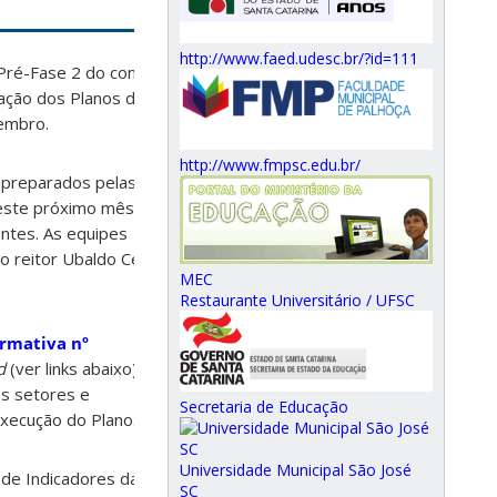
http://www.faed.udesc.br/?id=111
a Pré-Fase 2 do combate
ação dos Planos de
tembro.
http://www.fmpsc.edu.br/
r preparados pelas
deste próximo mês,
ntes. As equipes
 o reitor Ubaldo Cesar
MEC
Restaurante Universitário / UFSC
rmativa nº
d
(ver links abaixo). O
os setores e
Secretaria de Educação
execução do Plano.
Universidade Municipal São José
o de Indicadores da UFSC
SC