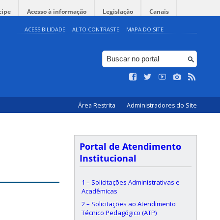
cipe
Acesso à informação
Legislação
Canais
ACESSIBILIDADE
ALTO CONTRASTE
MAPA DO SITE
Área Restrita
Administradores do Site
Portal de Atendimento
Institucional
1 – Solicitações Administrativas e
Acadêmicas
2 – Solicitações ao Atendimento
Técnico Pedagógico (ATP)