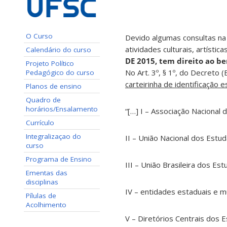
O Curso
Devido algumas consultas na 
atividades culturais, artíst
Calendário do curso
DE 2015, tem direito ao be
Projeto Político
No Art. 3º, § 1º, do Decret
Pedagógico do curso
carteirinha de identificação e
Planos de ensino
Quadro de
horários/Ensalamento
“[…] I – Associação Naciona
Currículo
Integralizaçao do
II – União Nacional dos Estu
curso
Programa de Ensino
III – União Brasileira dos Es
Ementas das
disciplinas
IV – entidades estaduais e mun
Pílulas de
Acolhimento
V – Diretórios Centrais dos 