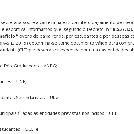
secretaria sobre a carteirinha estudantil e o pagamento de mei
icas e esportiva, informamos que, segundo o Decreto
Nº 8.537, D
nefício “
jovens de baixa renda, por estudantes e por pessoas co
o (BRASIL, 2015) determina-se como documento válido para comp
studantil (CIE)
que deverá ser expedida por uma das entidades ab
l de Pós-Graduandos – ANPG;
dantes – UNE;
tudantes Secundaristas – Ubes;
icipais filiadas às entidades previstas nos incisos I a III;
Estudantes – DCE; e