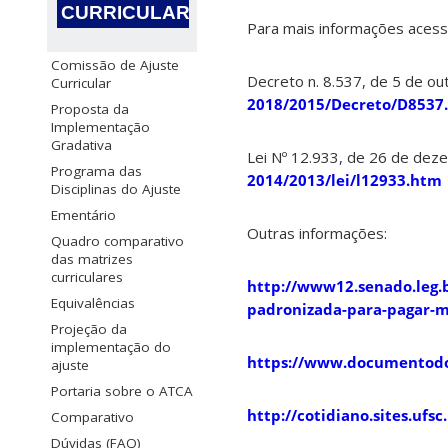
CURRICULAR
Para mais informações acess
Comissão de Ajuste
Decreto n. 8.537, de 5 de o
Curricular
2018/2015/Decreto/D8537
Proposta da
Implementação
Gradativa
Lei Nº 12.933, de 26 de de
Programa das
2014/2013/lei/l12933.htm
Disciplinas do Ajuste
Ementário
Outras informações:
Quadro comparativo
das matrizes
curriculares
http://www12.senado.leg.b
Equivalências
padronizada-para-pagar-m
Projeção da
implementação do
https://www.documentodo
ajuste
Portaria sobre o ATCA
http://cotidiano.sites.uf
Comparativo
Dúvidas (FAQ)