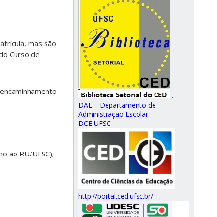
atrícula, mas são
 do Curso de
e encaminhamento
.
DAE – Departamento de
Administração Escolar
DCE UFSC
imo ao RU/UFSC);
http://portal.ced.ufsc.br/