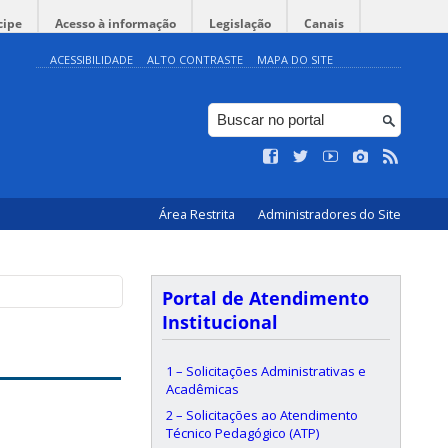
cipe
Acesso à informação
Legislação
Canais
ACESSIBILIDADE
ALTO CONTRASTE
MAPA DO SITE
Área Restrita
Administradores do Site
Portal de Atendimento
Institucional
1 – Solicitações Administrativas e
Acadêmicas
2 – Solicitações ao Atendimento
Técnico Pedagógico (ATP)