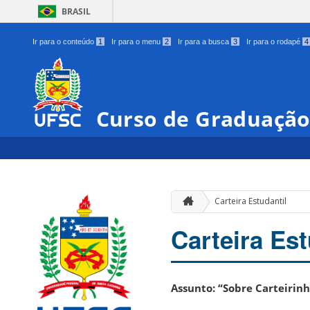
BRASIL
Ir para o conteúdo
1
Ir para o menu
2
Ir para a busca
3
Ir para o rodapé
4
Curso de Graduação
Carteira Estudantil
Carteira Est
Assunto: “Sobre Carteirin