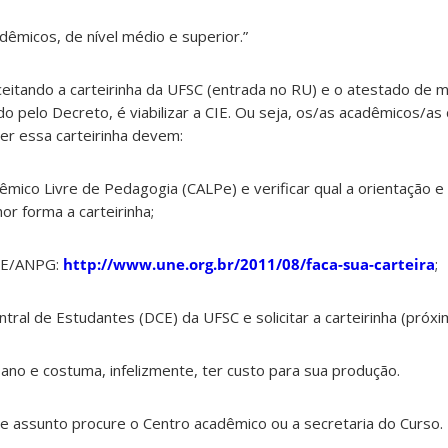
dêmicos, de nível médio e superior.”
ceitando a carteirinha da UFSC (entrada no RU) e o atestado de m
do pelo Decreto, é viabilizar a CIE. Ou seja, os/as acadêmicos/as
r essa carteirinha devem:
ico Livre de Pedagogia (CALPe) e verificar qual a orientação 
or forma a carteirinha;
UNE/ANPG:
http://www.une.org.br/2011/08/faca-sua-carteira
;
ral de Estudantes (DCE) da UFSC e solicitar a carteirinha (próx
ano e costuma, infelizmente, ter custo para sua produção.
e assunto procure o Centro acadêmico ou a secretaria do Curso.