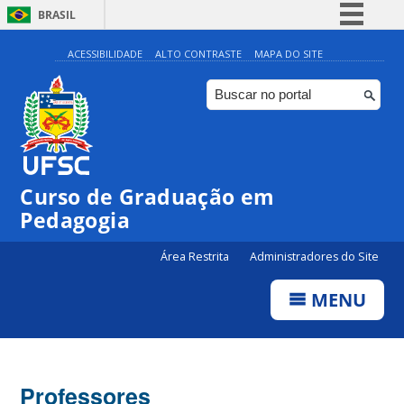
BRASIL
Simplifique!
ACESSIBILIDADE
ALTO CONTRASTE
MAPA DO SITE
Comunica BR
Participe
Acesso à informação
Legislação
Curso de Graduação em
Canais
Pedagogia
Área Restrita
Administradores do Site
MENU
Professores