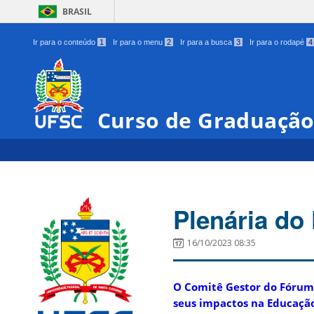
BRASIL
Ir para o conteúdo
1
Ir para o menu
2
Ir para a busca
3
Ir para o rodapé
4
Curso de Graduação
Plenária do
16/10/2023 08:35
O Comitê Gestor do Fórum d
seus impactos na Educação