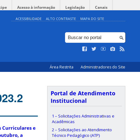
cipe
Acesso à informação
Legislação
Canais
ACESSIBILIDADE
ALTO CONTRASTE
MAPA DO SITE
Área Restrita
Administradores do Site
Portal de Atendimento
023.2
Institucional
1 – Solicitações Administrativas e
Acadêmicas
 Curriculares e
2 – Solicitações ao Atendimento
outubro, a
Técnico Pedagógico (ATP)