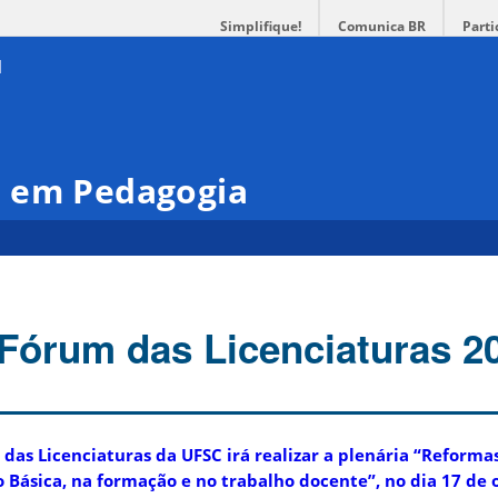
Simplifique!
Comunica BR
Parti
 em Pedagogia
 Fórum das Licenciaturas 2
as Licenciaturas da UFSC irá realizar a plenária “Reformas
 Básica, na formação e no trabalho docente”, no dia 17 de 