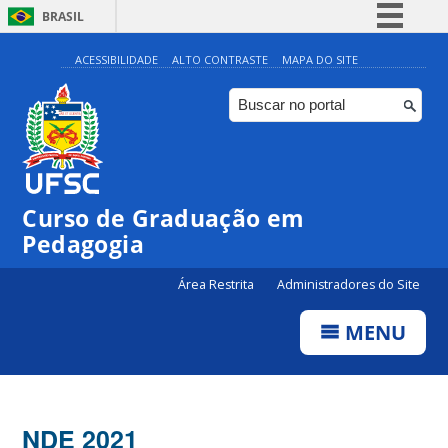
BRASIL
Simplifique!
ACESSIBILIDADE
ALTO CONTRASTE
MAPA DO SITE
Comunica BR
Participe
Acesso à informação
Legislação
Curso de Graduação em
Canais
Pedagogia
Área Restrita
Administradores do Site
MENU
NDE 2021