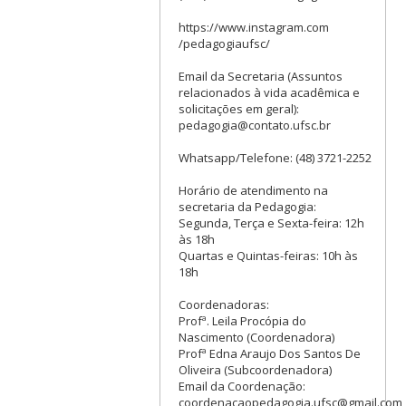
https://www.instagram.com
/pedagogiaufsc/
Email da Secretaria (Assuntos
relacionados à vida acadêmica e
solicitações em geral):
pedagogia@contato.ufsc.br
Whatsapp/Telefone: (48) 3721-2252
Horário de atendimento na
secretaria da Pedagogia:
Segunda, Terça e Sexta-feira: 12h
às 18h
Quartas e Quintas-feiras: 10h às
18h
Coordenadoras:
Profª. Leila Procópia do
Nascimento (Coordenadora)
Profª Edna Araujo Dos Santos De
Oliveira (Subcoordenadora)
Email da Coordenação:
coordenacaopedagogia.ufsc@gmail.com