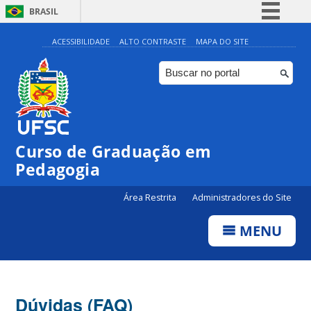
BRASIL
Simplifique!
ACESSIBILIDADE
ALTO CONTRASTE
MAPA DO SITE
Comunica BR
Participe
Acesso à informação
Legislação
Curso de Graduação em
Canais
Pedagogia
Área Restrita
Administradores do Site
MENU
Dúvidas (FAQ)