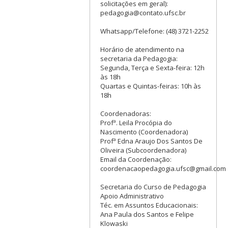
solicitações em geral):
pedagogia@contato.ufsc.br
Whatsapp/Telefone: (48) 3721-2252
Horário de atendimento na
secretaria da Pedagogia:
Segunda, Terça e Sexta-feira: 12h
às 18h
Quartas e Quintas-feiras: 10h às
18h
Coordenadoras:
Profª. Leila Procópia do
Nascimento (Coordenadora)
Profª Edna Araujo Dos Santos De
Oliveira (Subcoordenadora)
Email da Coordenação:
coordenacaopedagogia.ufsc@gmail.com
Secretaria do Curso de Pedagogia
Apoio Administrativo
Téc. em Assuntos Educacionais:
Ana Paula dos Santos e Felipe
Klowaski