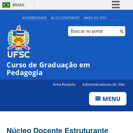
BRASIL
Simplifique!
ACESSIBILIDADE
ALTO CONTRASTE
MAPA DO SITE
Comunica BR
Participe
Acesso à informação
Legislação
Curso de Graduação em
Canais
Pedagogia
Área Restrita
Administradores do Site
MENU
Núcleo Docente Estruturante