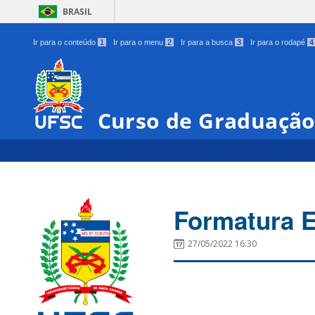
BRASIL
Ir para o conteúdo
1
Ir para o menu
2
Ir para a busca
3
Ir para o rodapé
4
Curso de Graduação
Formatura 
27/05/2022 16:30