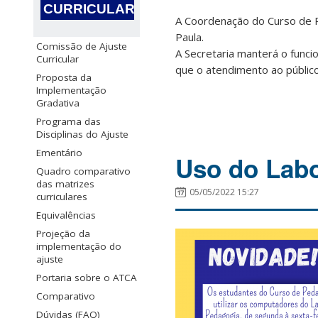
CURRICULAR
A Coordenação do Curso de P
Paula.
Comissão de Ajuste
A Secretaria manterá o funci
Curricular
que o atendimento ao público
Proposta da
Implementação
Gradativa
Programa das
Disciplinas do Ajuste
Ementário
Uso do Labo
Quadro comparativo
das matrizes
05/05/2022 15:27
curriculares
Equivalências
Projeção da
implementação do
ajuste
Portaria sobre o ATCA
Comparativo
Dúvidas (FAQ)