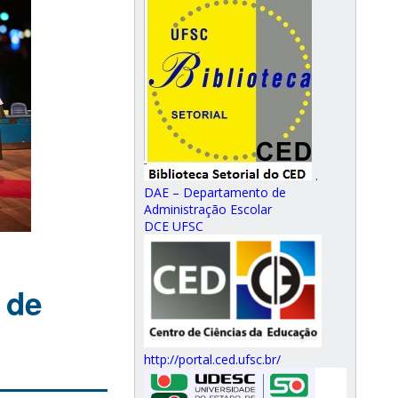
.
DAE – Departamento de
Administração Escolar
DCE UFSC
 de
http://portal.ced.ufsc.br/