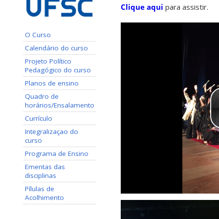
Clique aqui
para assistir.
O Curso
Calendário do curso
Projeto Político
Pedagógico do curso
Planos de ensino
Quadro de
horários/Ensalamento
Currículo
Integralizaçao do
curso
Programa de Ensino
Ementas das
disciplinas
Pílulas de
Acolhimento