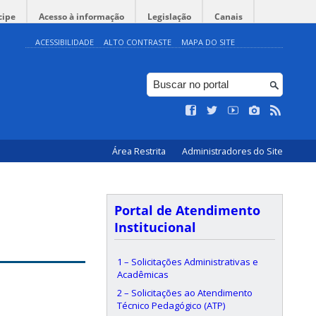
cipe
Acesso à informação
Legislação
Canais
ACESSIBILIDADE
ALTO CONTRASTE
MAPA DO SITE
Área Restrita
Administradores do Site
Portal de Atendimento
Institucional
1 – Solicitações Administrativas e
Acadêmicas
2 – Solicitações ao Atendimento
Técnico Pedagógico (ATP)