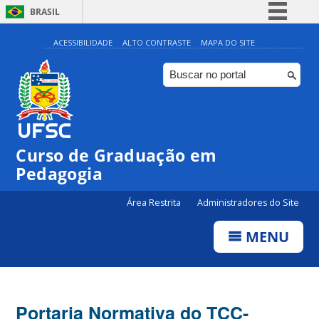
BRASIL
Simplifique!
ACESSIBILIDADE
ALTO CONTRASTE
MAPA DO SITE
Comunica BR
Participe
Acesso à informação
Legislação
Curso de Graduação em
Canais
Pedagogia
Área Restrita
Administradores do Site
MENU
Portaria Normativa do TCC-