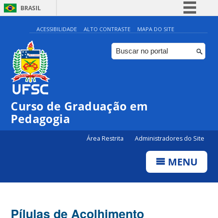
BRASIL
Simplifique!
ACESSIBILIDADE
ALTO CONTRASTE
MAPA DO SITE
Comunica BR
Participe
Acesso à informação
Legislação
Curso de Graduação em
Canais
Pedagogia
Área Restrita
Administradores do Site
MENU
Pílulas de Acolhimento