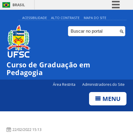
BRASIL
Simplifique!
ACESSIBILIDADE
ALTO CONTRASTE
MAPA DO SITE
Comunica BR
Participe
Acesso à informação
Legislação
Curso de Graduação em
Canais
Pedagogia
Área Restrita
Administradores do Site
MENU
22/02/2022 15:13