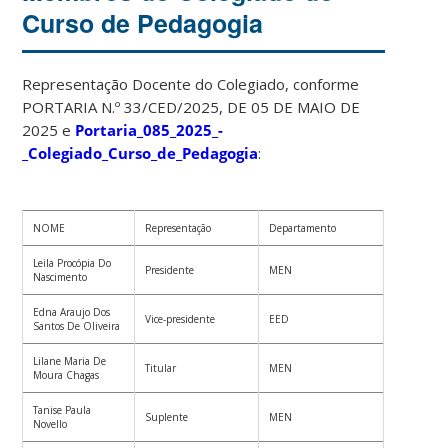
Curso de Pedagogia
Representação Docente do Colegiado, conforme
PORTARIA N.º 33/CED/2025, DE 05 DE MAIO DE
2025 e
Portaria_085_2025_-
_Colegiado_Curso_de_Pedagogia
:
NOME
Representação
Departamento
Leila Procópia Do
Presidente
MEN
Nascimento
Edna Araujo Dos
Vice-presidente
EED
Santos De Oliveira
Lilane Maria De
Titular
MEN
Moura Chagas
Tanise Paula
Suplente
MEN
Novello