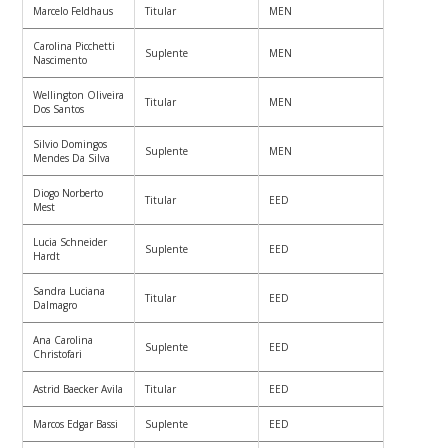
Marcelo Feldhaus
Titular
MEN
Carolina Picchetti
Suplente
MEN
Nascimento
Wellington Oliveira
Titular
MEN
Dos Santos
Silvio Domingos
Suplente
MEN
Mendes Da Silva
Diogo Norberto
Titular
EED
Mest
Lucia Schneider
Suplente
EED
Hardt
Sandra Luciana
Titular
EED
Dalmagro
Ana Carolina
Suplente
EED
Christofari
Astrid Baecker Avila
Titular
EED
Marcos Edgar Bassi
Suplente
EED