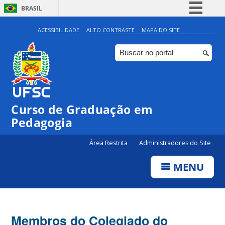
BRASIL
Simplifique!
ACESSIBILIDADE
ALTO CONTRASTE
MAPA DO SITE
Comunica BR
Participe
Acesso à informação
Legislação
Curso de Graduação em
Canais
Pedagogia
Área Restrita
Administradores do Site
MENU
Membros do Colegiado do