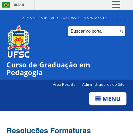
BRASIL
Simplifique!
ACESSIBILIDADE
ALTO CONTRASTE
MAPA DO SITE
Comunica BR
Participe
Acesso à informação
Legislação
Curso de Graduação em
Canais
Pedagogia
Área Restrita
Administradores do Site
MENU
Resoluções Formaturas