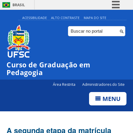
BRASIL
Simplifique!
ACESSIBILIDADE
ALTO CONTRASTE
MAPA DO SITE
Comunica BR
Participe
Acesso à informação
Legislação
Curso de Graduação em
Canais
Pedagogia
Área Restrita
Administradores do Site
MENU
A segunda etapa da matrícula