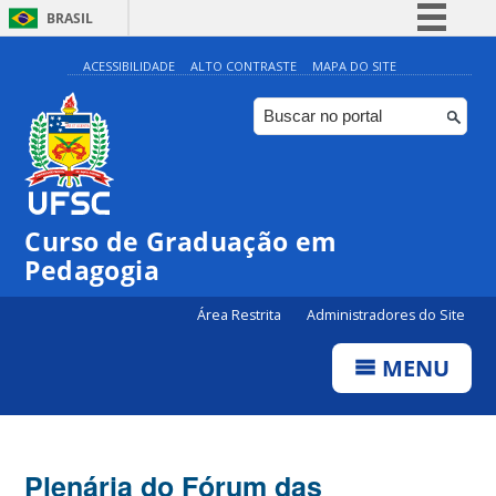
BRASIL
Simplifique!
ACESSIBILIDADE
ALTO CONTRASTE
MAPA DO SITE
Comunica BR
Participe
Acesso à informação
Legislação
Curso de Graduação em
Canais
Pedagogia
Área Restrita
Administradores do Site
MENU
Plenária do Fórum das