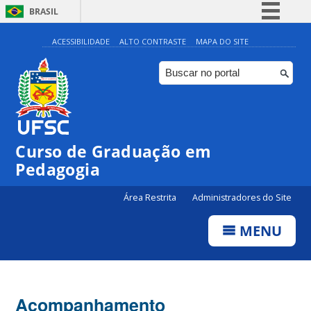
BRASIL
Simplifique!
ACESSIBILIDADE
ALTO CONTRASTE
MAPA DO SITE
Comunica BR
Participe
Acesso à informação
Legislação
Curso de Graduação em
Canais
Pedagogia
Área Restrita
Administradores do Site
MENU
Acompanhamento