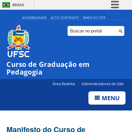
BRASIL
Simplifique!
ACESSIBILIDADE
ALTO CONTRASTE
MAPA DO SITE
Comunica BR
Participe
Acesso à informação
Legislação
Curso de Graduação em
Canais
Pedagogia
Área Restrita
Administradores do Site
MENU
Manifesto do Curso de