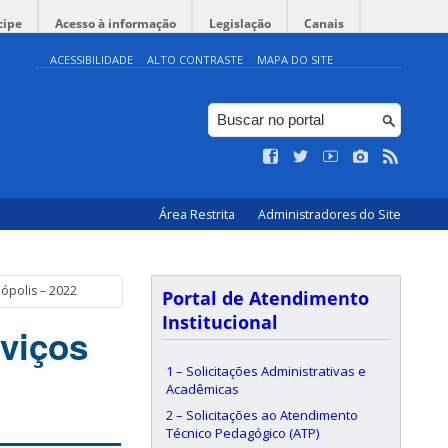
cipe
Acesso à informação
Legislação
Canais
ACESSIBILIDADE
ALTO CONTRASTE
MAPA DO SITE
Área Restrita
Administradores do Site
nópolis – 2022
Portal de Atendimento
Institucional
rviços
1 – Solicitações Administrativas e
Acadêmicas
2 – Solicitações ao Atendimento
Técnico Pedagógico (ATP)