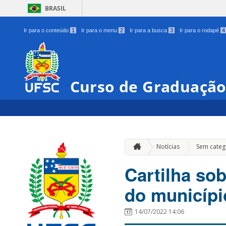
BRASIL
Ir para o conteúdo
1
Ir para o menu
2
Ir para a busca
3
Ir para o rodapé
4
Curso de Graduação
Notícias
Sem categ
Cartilha so
do municípi
14/07/2022 14:06