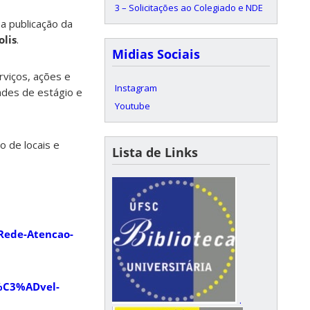
3 – Solicitações ao Colegiado e NDE
 a publicação da
olis
.
Midias Sociais
rviços, ações e
Instagram
dades de estágio e
Youtube
o de locais e
Lista de Links
-Rede-Atencao-
ss%C3%ADvel-
.