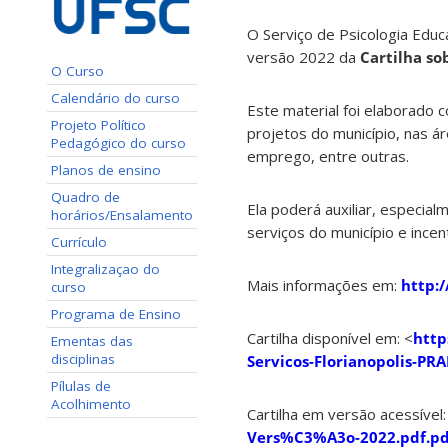
O Serviço de Psicologia Educ
versão 2022 da
Cartilha so
O Curso
Calendário do curso
Este material foi elaborado 
Projeto Político
projetos do município, nas ár
Pedagógico do curso
emprego, entre outras.
Planos de ensino
Quadro de
Ela poderá auxiliar, especial
horários/Ensalamento
serviços do município e ince
Currículo
Integralizaçao do
Mais informações em:
http:/
curso
Programa de Ensino
Cartilha disponível em: <
http
Ementas das
disciplinas
Servicos-Florianopolis-PRA
Pílulas de
Acolhimento
Cartilha em versão acessível:
Vers%C3%A3o-2022.pdf.pd