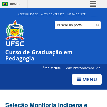
BRASIL
Simplifique!
ACESSIBILIDADE
ALTO CONTRASTE
MAPA DO SITE
Comunica BR
Participe
Acesso à informação
Legislação
Curso de Graduação em
Canais
Pedagogia
Área Restrita
Administradores do Site
MENU
Seleção Monitoria Indígena e