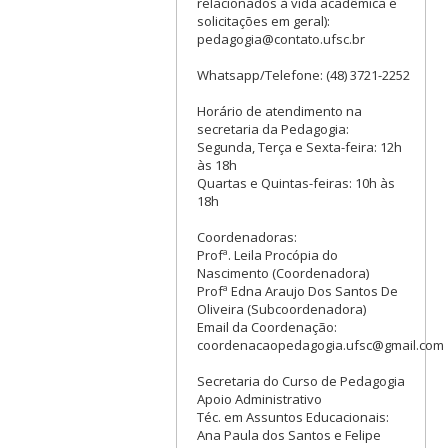
relacionados à vida acadêmica e
solicitações em geral):
pedagogia@contato.ufsc.br
Whatsapp/Telefone: (48) 3721-2252
Horário de atendimento na
secretaria da Pedagogia:
Segunda, Terça e Sexta-feira: 12h
às 18h
Quartas e Quintas-feiras: 10h às
18h
Coordenadoras:
Profª. Leila Procópia do
Nascimento (Coordenadora)
Profª Edna Araujo Dos Santos De
Oliveira (Subcoordenadora)
Email da Coordenação:
coordenacaopedagogia.ufsc@gmail.com
Secretaria do Curso de Pedagogia
Apoio Administrativo
Téc. em Assuntos Educacionais:
Ana Paula dos Santos e Felipe