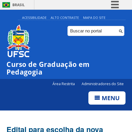
BRASIL
Simplifique!
ACESSIBILIDADE
ALTO CONTRASTE
MAPA DO SITE
Comunica BR
Participe
Acesso à informação
Legislação
Curso de Graduação em
Canais
Pedagogia
Área Restrita
Administradores do Site
MENU
Edital para escolha da nova