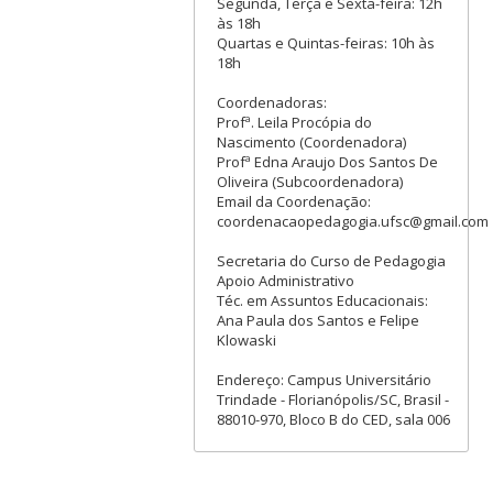
Segunda, Terça e Sexta-feira: 12h
às 18h
Quartas e Quintas-feiras: 10h às
18h
Coordenadoras:
Profª. Leila Procópia do
Nascimento (Coordenadora)
Profª Edna Araujo Dos Santos De
Oliveira (Subcoordenadora)
Email da Coordenação:
coordenacaopedagogia.ufsc@gmail.com
Secretaria do Curso de Pedagogia
Apoio Administrativo
Téc. em Assuntos Educacionais:
Ana Paula dos Santos e Felipe
Klowaski
Endereço: Campus Universitário
Trindade - Florianópolis/SC, Brasil -
88010-970, Bloco B do CED, sala 006