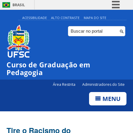
BRASIL
Simplifique!
ACESSIBILIDADE
ALTO CONTRASTE
MAPA DO SITE
Comunica BR
Participe
Acesso à informação
Legislação
Curso de Graduação em
Canais
Pedagogia
Área Restrita
Administradores do Site
MENU
Tire o Racismo do