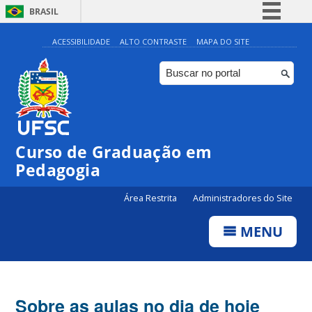
BRASIL
Simplifique!
ACESSIBILIDADE
ALTO CONTRASTE
MAPA DO SITE
Comunica BR
Participe
Acesso à informação
Legislação
Curso de Graduação em
Canais
Pedagogia
Área Restrita
Administradores do Site
MENU
Sobre as aulas no dia de hoje