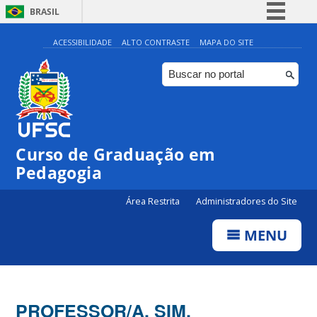
BRASIL
Simplifique!
ACESSIBILIDADE
ALTO CONTRASTE
MAPA DO SITE
Comunica BR
Participe
Acesso à informação
Legislação
Curso de Graduação em
Canais
Pedagogia
Área Restrita
Administradores do Site
MENU
PROFESSOR/A, SIM.