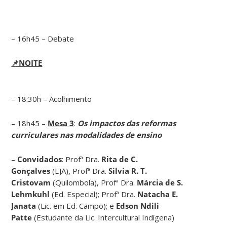
– 16h45 – Debate
📌NOITE
– 18:30h – Acolhimento
– 18h45 –
Mesa 3
:
Os impactos das reformas
curriculares nas modalidades de ensino
–
Convidados
: Profª Dra.
Rita de C.
Gonçalves
(EJA), Profª Dra.
Silvia R. T.
Cristovam
(Quilombola), Profª Dra.
Márcia de S.
Lehmkuhl
(Ed. Especial); Profª Dra.
Natacha E.
Janata
(Lic. em Ed. Campo); e
Edson Ndili
Patte
(Estudante da Lic. Intercultural Indígena)