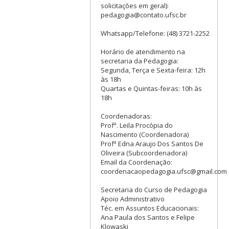
solicitações em geral):
pedagogia@contato.ufsc.br
Whatsapp/Telefone: (48) 3721-2252
Horário de atendimento na
secretaria da Pedagogia:
Segunda, Terça e Sexta-feira: 12h
às 18h
Quartas e Quintas-feiras: 10h às
18h
Coordenadoras:
Profª. Leila Procópia do
Nascimento (Coordenadora)
Profª Edna Araujo Dos Santos De
Oliveira (Subcoordenadora)
Email da Coordenação:
coordenacaopedagogia.ufsc@gmail.com
Secretaria do Curso de Pedagogia
Apoio Administrativo
Téc. em Assuntos Educacionais:
Ana Paula dos Santos e Felipe
Klowaski