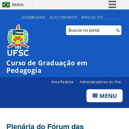
BRASIL
Simplifique!
ACESSIBILIDADE
ALTO CONTRASTE
MAPA DO SITE
Comunica BR
Participe
Acesso à informação
Legislação
Curso de Graduação em
Canais
Pedagogia
Área Restrita
Administradores do Site
MENU
Plenária do Fórum das