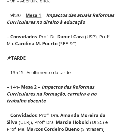
– 9h – Abertura oficial
– 9h30 –
Mesa 1
–
Impactos das atuais Reformas
Curriculares no direito à educação
–
Convidados
: Prof. Dr.
Daniel Cara
(USP), Profª
Ma.
Carolina M. Puerto
(SEE-SC)
📌TARDE
– 13h45- Acolhimento da tarde
– 14h-
Mesa 2
–
Impactos das Reformas
Curriculares na formação, carreira e no
trabalho docente
–
Convidados
: Profª Dra.
Amanda Moreira da
Silva
(UERJ), Profª Dra.
Marcia Hobold
(UFSC) e
Prof. Me.
Marcos Cordeiro Bueno
(Sintrasem)