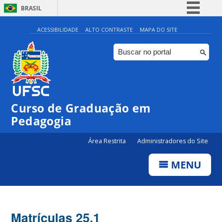
BRASIL
Simplifique!
ACESSIBILIDADE
ALTO CONTRASTE
MAPA DO SITE
Comunica BR
Participe
Acesso à informação
Legislação
Curso de Graduação em
Canais
Pedagogia
Área Restrita
Administradores do Site
MENU
Matrículas 25.1