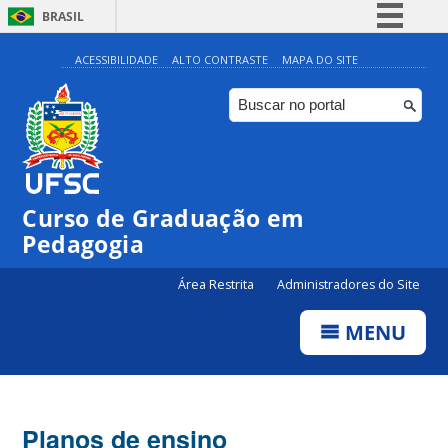
BRASIL
Simplifique!
ACESSIBILIDADE
ALTO CONTRASTE
MAPA DO SITE
Comunica BR
Participe
Acesso à informação
Legislação
Curso de Graduação em
Canais
Pedagogia
Área Restrita
Administradores do Site
MENU
Planos de ensino