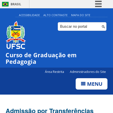
BRASIL
Simplifique!
ACESSIBILIDADE
ALTO CONTRASTE
MAPA DO SITE
Comunica BR
Participe
Acesso à informação
Legislação
Curso de Graduação em
Canais
Pedagogia
Área Restrita
Administradores do Site
MENU
Admissão por Transferências