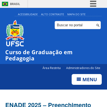
BRASIL
Simplifique!
ACESSIBILIDADE
ALTO CONTRASTE
MAPA DO SITE
Comunica BR
Participe
Acesso à informação
Legislação
Curso de Graduação em
Canais
Pedagogia
Área Restrita
Administradores do Site
MENU
ENADE 2025 – Preenchimento