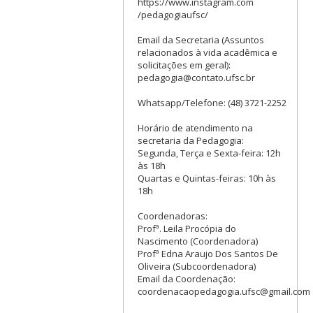
https://www.instagram.com
/pedagogiaufsc/
Email da Secretaria (Assuntos
relacionados à vida acadêmica e
solicitações em geral):
pedagogia@contato.ufsc.br
Whatsapp/Telefone: (48) 3721-2252
Horário de atendimento na
secretaria da Pedagogia:
Segunda, Terça e Sexta-feira: 12h
às 18h
Quartas e Quintas-feiras: 10h às
18h
Coordenadoras:
Profª. Leila Procópia do
Nascimento (Coordenadora)
Profª Edna Araujo Dos Santos De
Oliveira (Subcoordenadora)
Email da Coordenação:
coordenacaopedagogia.ufsc@gmail.com