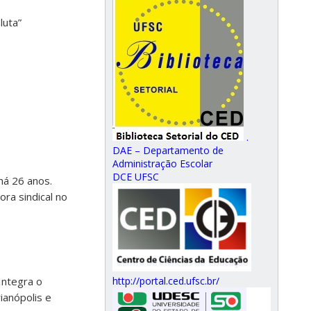
luta”
.
DAE – Departamento de
Administração Escolar
DCE UFSC
há 26 anos.
ora sindical no
Integra o
http://portal.ced.ufsc.br/
ianópolis e