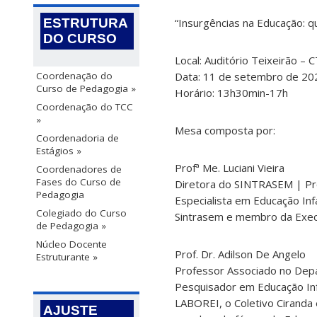
“Insurgências na Educação: qu
ESTRUTURA
DO CURSO
Local: Auditório Teixeirão –
Data: 11 de setembro de 20
Coordenação do
Curso de Pedagogia »
Horário: 13h30min-17h
Coordenação do TCC
»
Mesa composta por:
Coordenadoria de
Estágios »
Profª Me. Luciani Vieira
Coordenadores de
Fases do Curso de
Diretora do SINTRASEM | Prof
Pedagogia
Especialista em Educação Infa
Colegiado do Curso
Sintrasem e membro da Exec
de Pedagogia »
Núcleo Docente
Prof. Dr. Adilson De Angelo
Estruturante »
Professor Associado no De
Pesquisador em Educação Infa
LABOREI, o Coletivo Ciranda 
AJUSTE