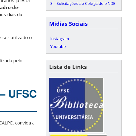
rários já está
3 – Solicitações ao Colegiado e NDE
uadro-de-
nos dias da
Midias Sociais
 ser utilizado o
Instagram
Youtube
lizada pelo
Lista de Links
 – UFSC
CALPE, convida a
.