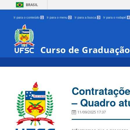
BRASIL
Ir para o conteúdo
1
Ir para o menu
2
Ir para a busca
3
Ir para o rodapé
4
Curso de Graduação
Contrataçõe
– Quadro at
11/09/2025 17:37