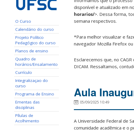
Informamos que o processo d
disponível e atualizado em n
horarios/
>. Dessa forma, tod
semana respectivos.
O Curso
Calendário do curso
*Para melhor visualizar e fa
Projeto Político
Pedagógico do curso
navegador Mozilla Firefox ou
Planos de ensino
Quadro de
Esclarecemos que, no CAGR d
horários/Ensalamento
DICAM. Ressaltamos, contudo
Currículo
Integralizaçao do
curso
Aula Inaugu
Programa de Ensino
Ementas das
05/09/2025 10:49
disciplinas
Pílulas de
A Universidade Federal de S
Acolhimento
comunidade acadêmica e o púb