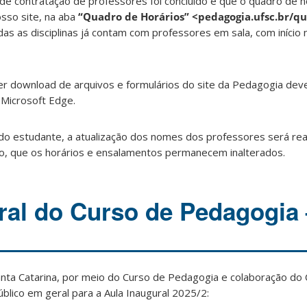
e contratação de professores foi concluído e que o quadro de ho
osso site, na aba
“Quadro de Horários” <pedagogia.ufsc.br/q
as as disciplinas já contam com professores em sala, com início 
zer download de arquivos e formulários do site da Pedagogia deve
 Microsoft Edge.
o estudante, a atualização dos nomes dos professores será rea
, que os horários e ensalamentos permanecem inalterados.
ral do Curso de Pedagogia
anta Catarina, por meio do Curso de Pedagogia e colaboração do 
lico em geral para a Aula Inaugural 2025/2: