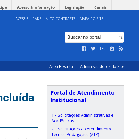
cipe
Acesso à informação
Legislação
Canais
ACESSIBILIDADE
ALTO CONTRASTE
MAPA DO SITE
Área Restrita
Administradores do Site
Portal de Atendimento
ncluída
Institucional
1 – Solicitações Administrativas e
Acadêmicas
2 – Solicitações ao Atendimento
Técnico Pedagógico (ATP)