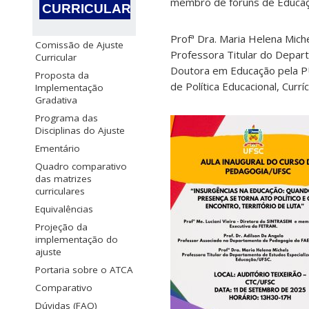
membro de fóruns de Educaçã
CURRICULAR
Profª Dra. Maria Helena Mich
Comissão de Ajuste
Professora Titular do Depa
Curricular
Doutora em Educação pela PU
Proposta da
de Política Educacional, Cur
Implementação
Gradativa
Programa das
Disciplinas do Ajuste
Ementário
Quadro comparativo
das matrizes
curriculares
Equivalências
Projeção da
implementação do
ajuste
Portaria sobre o ATCA
Comparativo
Dúvidas (FAQ)