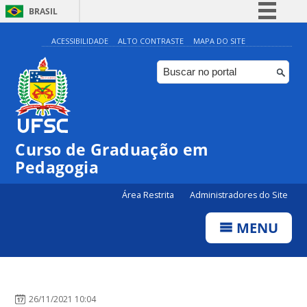
BRASIL
Simplifique!
ACESSIBILIDADE
ALTO CONTRASTE
MAPA DO SITE
Comunica BR
Participe
Acesso à informação
Legislação
Curso de Graduação em
Canais
Pedagogia
Área Restrita
Administradores do Site
MENU
26/11/2021 10:04