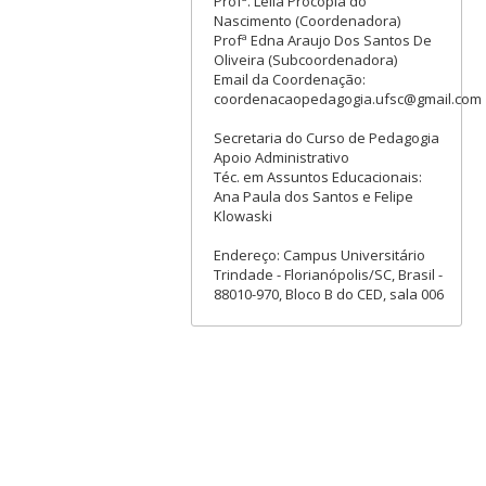
Profª. Leila Procópia do
Nascimento (Coordenadora)
Profª Edna Araujo Dos Santos De
Oliveira (Subcoordenadora)
Email da Coordenação:
coordenacaopedagogia.ufsc@gmail.com
Secretaria do Curso de Pedagogia
Apoio Administrativo
Téc. em Assuntos Educacionais:
Ana Paula dos Santos e Felipe
Klowaski
Endereço: Campus Universitário
Trindade - Florianópolis/SC, Brasil -
88010-970, Bloco B do CED, sala 006