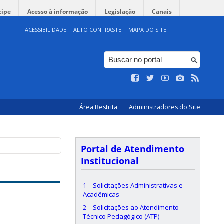
cipe
Acesso à informação
Legislação
Canais
ACESSIBILIDADE
ALTO CONTRASTE
MAPA DO SITE
Área Restrita
Administradores do Site
Portal de Atendimento
Institucional
1 – Solicitações Administrativas e
Acadêmicas
2 – Solicitações ao Atendimento
Técnico Pedagógico (ATP)