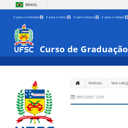
BRASIL
Ir para o conteúdo
1
Ir para o menu
2
Ir para a busca
3
Ir para o rodapé
4
Curso de Graduação
Notícias
Sem categ
09/12/2021 12:01