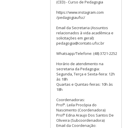
(CED) - Curso de Pedagogia
https://www.instagram.com
/pedagogiaufsc/
Email da Secretaria (Assuntos
relacionados à vida acadêmica e
solicitações em geral):
pedagogia@contato.ufsc.br
Whatsapp/Telefone: (48) 3721-2252
Horário de atendimento na
secretaria da Pedagogia:
Segunda, Terça e Sexta-feira: 12h
às 18h
Quartas e Quintas-feiras: 10h às
18h
Coordenadoras:
Profª. Leila Procópia do
Nascimento (Coordenadora)
Profª Edna Araujo Dos Santos De
Oliveira (Subcoordenadora)
Email da Coordenação: