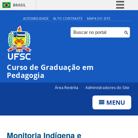
BRASIL
Simplifique!
ACESSIBILIDADE
ALTO CONTRASTE
MAPA DO SITE
Comunica BR
Participe
Acesso à informação
Legislação
Curso de Graduação em
Canais
Pedagogia
Área Restrita
Administradores do Site
MENU
Monitoria Indígena e