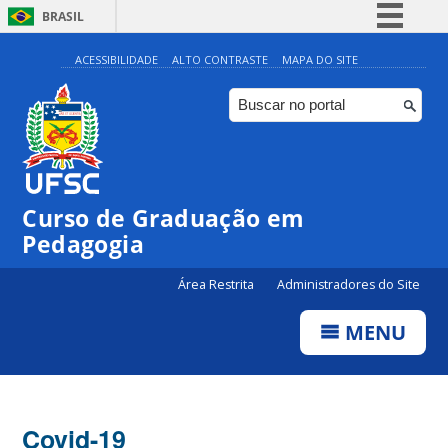
BRASIL
Simplifique!
ACESSIBILIDADE
ALTO CONTRASTE
MAPA DO SITE
Comunica BR
Participe
Acesso à informação
Legislação
Curso de Graduação em
Canais
Pedagogia
Área Restrita
Administradores do Site
MENU
Covid-19