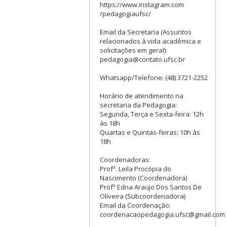
https://www.instagram.com
/pedagogiaufsc/
Email da Secretaria (Assuntos
relacionados à vida acadêmica e
solicitações em geral):
pedagogia@contato.ufsc.br
Whatsapp/Telefone: (48) 3721-2252
Horário de atendimento na
secretaria da Pedagogia:
Segunda, Terça e Sexta-feira: 12h
às 18h
Quartas e Quintas-feiras: 10h às
18h
Coordenadoras:
Profª. Leila Procópia do
Nascimento (Coordenadora)
Profª Edna Araujo Dos Santos De
Oliveira (Subcoordenadora)
Email da Coordenação:
coordenacaopedagogia.ufsc@gmail.com