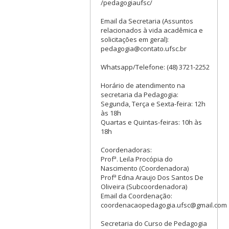
/pedagogiaufsc/
Email da Secretaria (Assuntos
relacionados à vida acadêmica e
solicitações em geral):
pedagogia@contato.ufsc.br
Whatsapp/Telefone: (48) 3721-2252
Horário de atendimento na
secretaria da Pedagogia:
Segunda, Terça e Sexta-feira: 12h
às 18h
Quartas e Quintas-feiras: 10h às
18h
Coordenadoras:
Profª. Leila Procópia do
Nascimento (Coordenadora)
Profª Edna Araujo Dos Santos De
Oliveira (Subcoordenadora)
Email da Coordenação:
coordenacaopedagogia.ufsc@gmail.com
Secretaria do Curso de Pedagogia