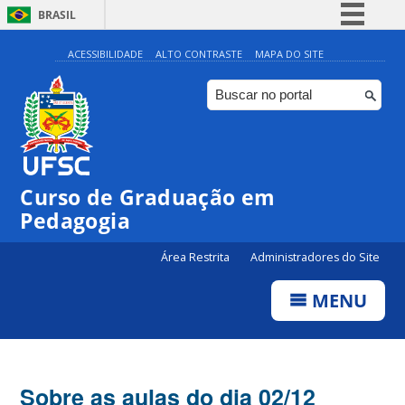
BRASIL
Simplifique!
ACESSIBILIDADE
ALTO CONTRASTE
MAPA DO SITE
Comunica BR
Participe
Acesso à informação
Legislação
Curso de Graduação em
Canais
Pedagogia
Área Restrita
Administradores do Site
MENU
Sobre as aulas do dia 02/12