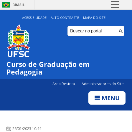
BRASIL
Simplifique!
ACESSIBILIDADE
ALTO CONTRASTE
MAPA DO SITE
Comunica BR
Participe
Acesso à informação
Legislação
Curso de Graduação em
Canais
Pedagogia
Área Restrita
Administradores do Site
MENU
26/01/2023 10:44