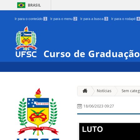
BRASIL
Ir para o conteúdo
1
Ir para o menu
2
Ir para a busca
3
Ir para o rodapé
4
Curso de Graduação
Notícias
Sem categ
18/06/2023 09:27