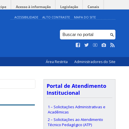
cipe
Acesso à informação
Legislação
Canais
ACESSIBILIDADE
ALTO CONTRASTE
MAPA DO SITE
Área Restrita
Administradores do Site
Portal de Atendimento
Institucional
1 – Solicitações Administrativas e
Acadêmicas
2 – Solicitações ao Atendimento
Técnico Pedagógico (ATP)