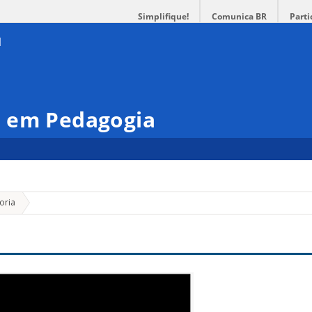
Simplifique!
Comunica BR
Parti
 em Pedagogia
»
oria